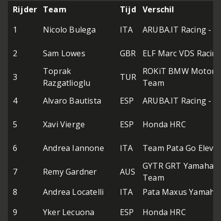
Rijder
Team
Tijd
Verschil
1
Nicolo Bulega
ITA
ARUBA.IT Racing - D
2
Sam Lowes
GBR
ELF Marc VDS Racin
Toprak
ROKiT BMW Motorr
3
TUR
Razgatlioglu
Team
4
Alvaro Bautista
ESP
ARUBA.IT Racing - D
5
Xavi Vierge
ESP
Honda HRC
6
Andrea Iannone
ITA
Team Pata Go Eleve
GYTR GRT Yamaha 
7
Remy Gardner
AUS
Team
8
Andrea Locatelli
ITA
Pata Maxus Yamaha
9
Yker Lecuona
ESP
Honda HRC