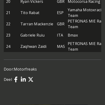
20
Ryan Vickers
GBR
Motocorsa Racing
Yamaha Motoxracin
21
Tito Rabat
ESP
Team
PETRONAS MIE Raci
22
Tarran Mackenzie
GBR
Team
23
Gabriele Ruiu
ITA
Bmax
PETRONAS MIE Raci
24
Zaqhwan Zaidi
MAS
Team
Door:
Motorfreaks
Deel