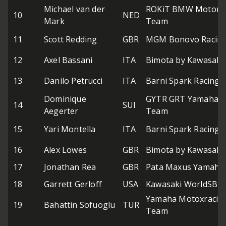
Michael van der
ROKiT BMW Motorr
10
NED
Mark
Team
11
Scott Redding
GBR
MGM Bonovo Racin
12
Axel Bassani
ITA
Bimota by Kawasaki
13
Danilo Petrucci
ITA
Barni Spark Racing
Dominique
GYTR GRT Yamaha 
14
SUI
Aegerter
Team
15
Yari Montella
ITA
Barni Spark Racing
16
Alex Lowes
GBR
Bimota by Kawasaki
17
Jonathan Rea
GBR
Pata Maxus Yamaha
18
Garrett Gerloff
USA
Kawasaki WorldSBK
Yamaha Motoxracin
19
Bahattin Sofuoglu
TUR
Team