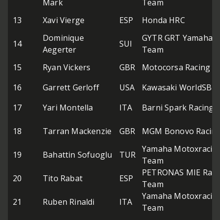
Mark
Team
13
Xavi Vierge
ESP
Honda HRC
Dominique
GYTR GRT Yamaha 
14
SUI
Aegerter
Team
15
Ryan Vickers
GBR
Motocorsa Racing
16
Garrett Gerloff
USA
Kawasaki WorldSBK
17
Yari Montella
ITA
Barni Spark Racing
18
Tarran Mackenzie
GBR
MGM Bonovo Racin
Yamaha Motoxracin
19
Bahattin Sofuoglu
TUR
Team
PETRONAS MIE Raci
20
Tito Rabat
ESP
Team
Yamaha Motoxracin
21
Ruben Rinaldi
ITA
Team