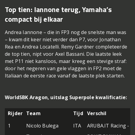
Top tien: Iannone terug, Yamaha’s
compact bij elkaar
Andrea Iannone – die in FP3 nog de snelste man was
– kwam dit keer niet verder dan P7, voor Jonathan
Rea en Andrea Locatelli. Remy Gardner completeerde
de top tien, nipt voor Axel Bassani. Die laatste leek
met P11 niet kansloos, maar kreeg een stevige straf:
door het negeren van gele vlaggen in FP2 moet de
Italiaan de eerste race vanaf de laatste plek starten.
WorldSBK Aragon, uitslag Superpole kwalificatie:
Rijder
Team
Tijd
Verschil
1
Nicolo Bulega
ITA
ARUBA.IT Racing - D