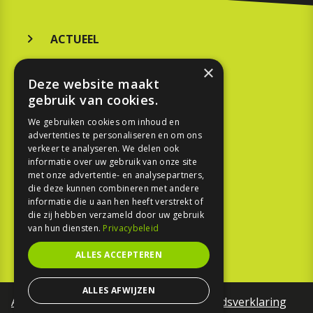
ACTUEEL
MERKEN
×
Deze website maakt
KOOPGIDS
gebruik van cookies.
TESTEN
We gebruiken cookies om inhoud en
advertenties te personaliseren en om ons
verkeer te analyseren. We delen ook
SPORT
informatie over uw gebruik van onze site
met onze advertentie- en analysepartners,
die deze kunnen combineren met andere
REPORTAGE
informatie die u aan hen heeft verstrekt of
die zij hebben verzameld door uw gebruik
TOUREN
van hun diensten.
Privacybeleid
NIEUWSBRIEF
ALLES ACCEPTEREN
ALLES AFWIJZEN
Algemene voorwaarden
Toegankelijkheidsverklaring