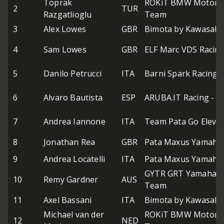
Toprak
ROKiT BMW Motorr
2
TUR
Razgatlioglu
Team
3
Alex Lowes
GBR
Bimota by Kawasaki
4
Sam Lowes
GBR
ELF Marc VDS Racin
5
Danilo Petrucci
ITA
Barni Spark Racing
6
Alvaro Bautista
ESP
ARUBA.IT Racing - D
7
Andrea Iannone
ITA
Team Pata Go Eleve
8
Jonathan Rea
GBR
Pata Maxus Yamaha
9
Andrea Locatelli
ITA
Pata Maxus Yamaha
GYTR GRT Yamaha 
10
Remy Gardner
AUS
Team
11
Axel Bassani
ITA
Bimota by Kawasaki
Michael van der
ROKiT BMW Motorr
12
NED