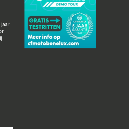
 jaar
or
j