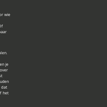
or wie
p
Of
paar
len.
en je
 over
st
ouden
 dat
f het