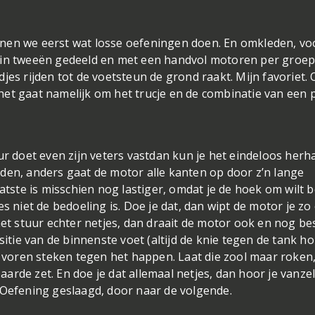
nen we eerst wat losse oefeningen doen. En omkleden, vo
t in tweeën gedeeld en met een handvol motoren per groe
jes rijden tot de voetsteun de grond raakt. Mijn favoriet. 
, het gaat namelijk om het trucje en de combinatie van een 
r doet even zijn veters vast
dan kun je het eindeloos herha
den, anders gaat de motor alle kanten op door z’n lange
atste is misschien nog lastiger, omdat je de hoek om wilt b
s niet de bedoeling is. Doe je dat, dan wipt de motor je zo
het stuur echter netjes, dan draait de motor ook en nog be
sitie van de binnenste voet (altijd de knie tegen de tank h
r voren steken tegen het happen. Laat die zool maar roken,
 aarde zet. En doe je dat allemaal netjes, dan hoor je vanzel
 Oefening geslaagd, door naar de volgende.