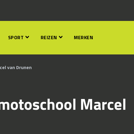
SPORT
REIZEN
MERKEN
cel van Drunen
rmotoschool Marcel