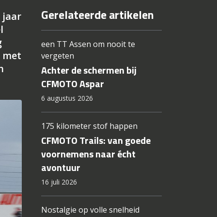
Gerelateerde artikelen
 jaar
l
g
een TT Assen om nooit te
r met
vergeten
n
Achter de schermen bij
CFMOTO Aspar
6 augustus 2026
175 kilometer stof happen
CFMOTO Trails: van goede
voornemens naar écht
avontuur
16 juli 2026
Nostalgie op volle snelheid