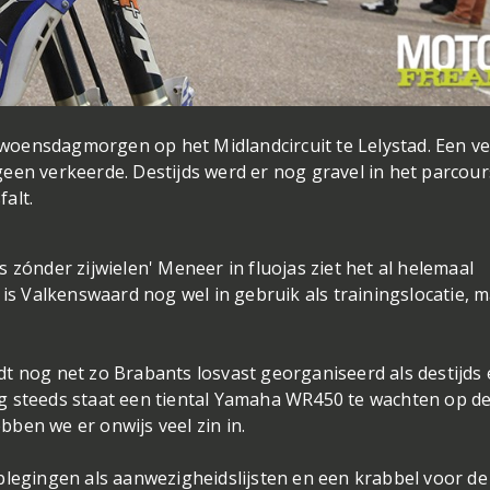
oensdagmorgen op het Midlandcircuit te Lelystad. Een ve
een verkeerde. Destijds werd er nog gravel in het parcour
alt.
 zónder zijwielen' Meneer in fluojas ziet het al helemaal
 is Valkenswaard nog wel in gebruik als trainingslocatie, 
t nog net zo Brabants losvast georganiseerd als destijds 
g steeds staat een tiental Yamaha WR450 te wachten op d
ben we er onwijs veel zin in.
plegingen als aanwezigheidslijsten en een krabbel voor de