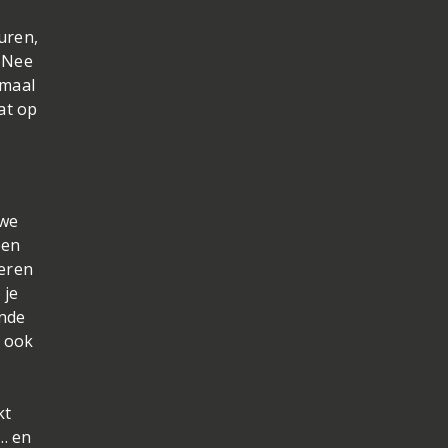
uren,
. Nee
emaal
at op
 we
ben
deren
 je
ende
s ook
kt
… en