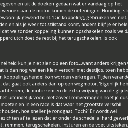
 gegeven en uit de doeken gedaan wat er vandaag op het
na wennen aan de motor komen de oefeningen. Houding, st
gewoonlijk gewend bent. ‘Die koppeling, gebruiken we niet
den en als je weer tot stilstand komt, anders blijf je er hel
el dat we zonder koppeling kunnen opschakelen zoals we d
perclutch doet de rest bij het terugschakelen. Is ook
nelheid kun je niet zien op een foto....
want anders krijgen
Dat is dan nog wel een klein verschil met destijds, toen heb
een koppelingshendel kon worden verkregen. Tijden veran
, dat gaat ook anders dan op een wegmotor. ‘Eigenlijk heb
 achterrem, de motorrem en de extra wrijving van de glijd
e het uiteindelijk voor, met zoveel remvermogen hoef je du
moeten en in een race is dat waar het grootste verschil
houden, hoe sneller je rondgaat. Toch?’ Er wordt wel
ezichten af te lezen dat er onder de schedel al hard gewer
ht, remmen, terugschakelen, insturen en de voet uitsteken