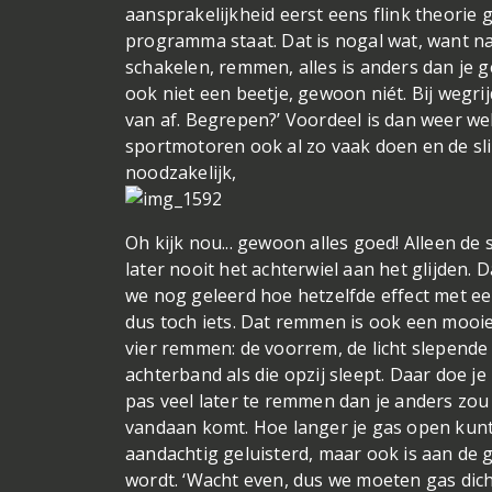
aansprakelijkheid eerst eens flink theorie
programma staat. Dat is nogal wat, want 
schakelen, remmen, alles is anders dan je 
ook niet een beetje, gewoon niét. Bij wegrij
van af. Begrepen?’ Voordeel is dan weer w
sportmotoren ook al zo vaak doen en de slip
noodzakelijk,
Oh kijk nou... gewoon alles goed! Alleen de s
later nooit het achterwiel aan het glijden. 
we nog geleerd hoe hetzelfde effect met 
dus toch iets. Dat remmen is ook een mooie
vier remmen: de voorrem, de licht slepende
achterband als die opzij sleept. Daar doe j
pas veel later te remmen dan je anders zou 
vandaan komt. Hoe langer je gas open kunt 
aandachtig geluisterd, maar ook is aan de g
wordt. ‘Wacht even, dus we moeten gas dic