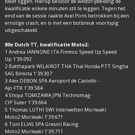
bleef liggen. Hierop besloot de wedstrijdleiding de
kwalificatie enkele minuten stil te leggen. Tegen het
eind van de sessie raakte Axel Pons betrokken bij een
ernstige crash, en is met een botbreuk voorlopig
uitgeschakeld.
80e Dutch TT, kwalificatie Moto2:
1 Andrea IANNONE ITA Fimmco Speed Up Speed
Up 1'39.092
2 Ratthapark WILAIROT THA Thai Honda PTT Singha
SAG Bimota 1'39.307
3 Alex DEBON SPA Aeroport de Castello -
Ajo FTR 1'39.584
4 Shoya TOMIZAWA JPN Technomag-
CIP Suter 1'39.664
5 Thomas LUTHI SWI Interwetten Moriwaki
Moto2 Moriwaki 1'39.671
6 Toni ELIAS SPA Gresini Racing
Moto2 Moriwaki 1'39.711