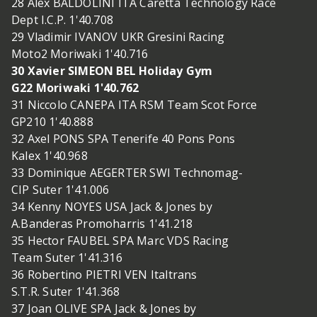
28 Alex BALDOLINI ITA Caretta Technology Race
Dept I.C.P. 1'40.708
29 Vladimir IVANOV UKR Gresini Racing
Moto2 Moriwaki 1'40.716
30 Xavier SIMEON BEL Holiday Gym
G22 Moriwaki 1'40.762
31 Niccolo CANEPA ITA RSM Team Scot Force
GP210 1'40.888
32 Axel PONS SPA Tenerife 40 Pons Pons
Kalex 1'40.968
33 Dominique AEGERTER SWI Technomag-
CIP Suter 1'41.006
34 Kenny NOYES USA Jack & Jones by
A.Banderas Promoharris 1'41.218
35 Hector FAUBEL SPA Marc VDS Racing
Team Suter 1'41.316
36 Robertino PIETRI VEN Italtrans
S.T.R. Suter 1'41.368
37 Joan OLIVE SPA Jack & Jones by