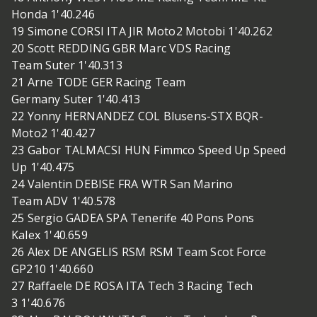
Honda 1'40.246
19 Simone CORSI ITA JIR Moto2 Motobi 1'40.262
20 Scott REDDING GBR Marc VDS Racing
Team Suter 1'40.313
21 Arne TODE GER Racing Team
Germany Suter 1'40.413
22 Yonny HERNANDEZ COL Blusens-STX BQR-
Moto2 1'40.427
23 Gabor TALMACSI HUN Fimmco Speed Up Speed
Up 1'40.475
24 Valentin DEBISE FRA WTR San Marino
Team ADV 1'40.578
25 Sergio GADEA SPA Tenerife 40 Pons Pons
Kalex 1'40.659
26 Alex DE ANGELIS RSM RSM Team Scot Force
GP210 1'40.660
27 Raffaele DE ROSA ITA Tech 3 Racing Tech
3 1'40.676