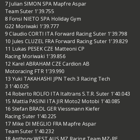
7 Julian SIMON SPA Mapfre Aspar
Team Suter 1'39.755
8 Fonsi NIETO SPA Holiday Gym
G22 Moriwaki 1'39.777
9 Claudio CORTI ITA Forward Racing Suter 1'39.798
10 Jules CLUZEL FRA Forward Racing Suter 1'39.829
11 Lukas PESEK CZE Matteoni CP
Racing Moriwaki 1'39.856
12 Karel ABRAHAM CZE Cardion AB
Motoracing FTR 1'39.990
13 Yuki TAKAHASHI JPN Tech 3 Racing Tech
3 1'40.025
14 Roberto ROLFO ITA Italtrans S.T.R. Suter 1'40.043
15 Mattia PASINI ITA JIR Moto2 Motobi 1'40.085
16 Stefan BRADL GER Viessmann Kiefer
Racing Suter 1'40.225
17 Mike DI MEGLIO FRA Mapfre Aspar
Team Suter 1'40.232
18 Anthony WEST AUS MZ Racing Team MZ-RE