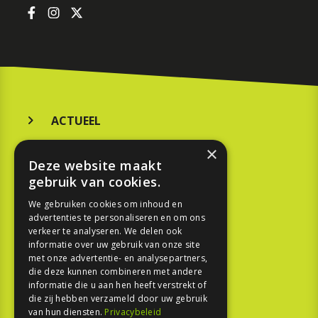
ACTUEEL
MERKEN
×
Deze website maakt
KOOPGIDS
gebruik van cookies.
TESTEN
We gebruiken cookies om inhoud en
advertenties te personaliseren en om ons
verkeer te analyseren. We delen ook
SPORT
informatie over uw gebruik van onze site
met onze advertentie- en analysepartners,
die deze kunnen combineren met andere
REPORTAGE
informatie die u aan hen heeft verstrekt of
die zij hebben verzameld door uw gebruik
TOUREN
van hun diensten.
Privacybeleid