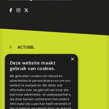
ACTUEEL
MERKEN
×
Deze website maakt
KOOPGIDS
gebruik van cookies.
TESTEN
We gebruiken cookies om inhoud en
advertenties te personaliseren en om ons
verkeer te analyseren. We delen ook
SPORT
informatie over uw gebruik van onze site
met onze advertentie- en analysepartners,
die deze kunnen combineren met andere
REPORTAGE
informatie die u aan hen heeft verstrekt of
die zij hebben verzameld door uw gebruik