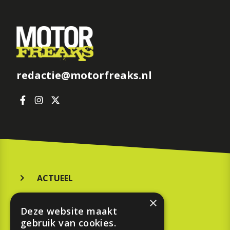
redactie@motorfreaks.nl
ACTUEEL
MERKEN
×
Deze website maakt
KOOPGIDS
gebruik van cookies.