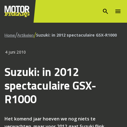
search
menu
/
/
Suzuki: in 2012 spectaculaire GSX-R1000
Home
Artikelen
4 juni 2010
Suzuki: in 2012
spectaculaire GSX-
R1000
Het komend jaar hoeven we nog niets te
verwachten, maar voor 2012 gaat Suzuki flink