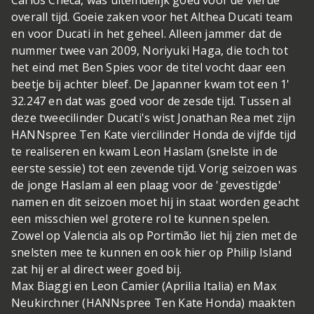
Carlos Checa, was uiteindelijk goed voor de vierde
overall tijd. Goeie zaken voor het Althea Ducati team
en voor Ducati in het geheel. Alleen jammer dat de
nummer twee van 2009, Noriyuki Haga, die toch tot
het eind met Ben Spies voor de titel vocht daar een
beetje bij achter bleef. De Japanner kwam tot een 1'
32.247 en dat was goed voor de zesde tijd. Tussen al
deze tweecilinder Ducati's wist Jonathan Rea met zijn
HANNspree Ten Kate viercilinder Honda de vijfde tijd
te realiseren en kwam Leon Haslam (snelste in de
eerste sessie) tot een zevende tijd. Vorig seizoen was
de jonge Haslam al een plaag voor de 'gevestigde'
namen en dit seizoen moet hij in staat worden geacht
een misschien wel grotere rol te kunnen spelen.
Zowel op Valencia als op Portimão liet hij zien met de
snelsten mee te kunnen en ook hier op Philip Island
zat hij er al direct weer goed bij.
Max Biaggi en Leon Camier (Aprilia Italia) en Max
Neukirchner (HANNspree Ten Kate Honda) maakten