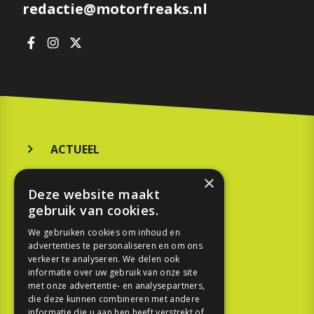
redactie@motorfreaks.nl
ACTUEEL
MERKEN
×
Deze website maakt
KOOPGIDS
gebruik van cookies.
TESTEN
We gebruiken cookies om inhoud en
advertenties te personaliseren en om ons
verkeer te analyseren. We delen ook
SPORT
informatie over uw gebruik van onze site
met onze advertentie- en analysepartners,
die deze kunnen combineren met andere
REPORTAGE
informatie die u aan hen heeft verstrekt of