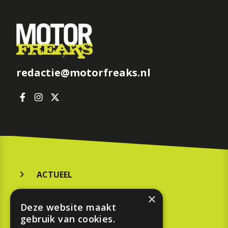
redactie@motorfreaks.nl
ACTUEEL
MERKEN
×
Deze website maakt
KOOPGIDS
gebruik van cookies.