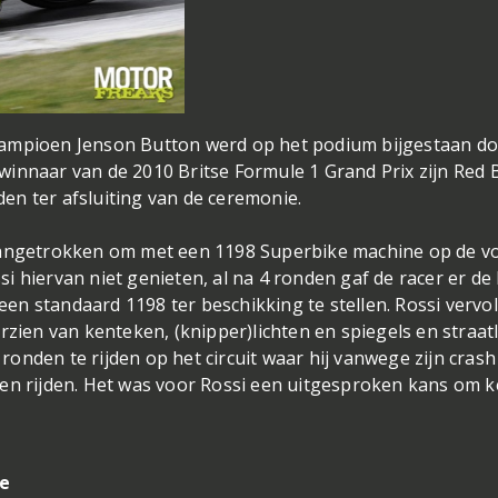
kampioen Jenson Button werd op het podium bijgestaan d
innaar van de 2010 Britse Formule 1 Grand Prix zijn Red B
en ter afsluiting van de ceremonie.
 aangetrokken om met een 1198 Superbike machine op de v
 hiervan niet genieten, al na 4 ronden gaf de racer er de 
n standaard 1198 ter beschikking te stellen. Rossi vervo
rzien van kenteken, (knipper)lichten en spiegels en straat
g ronden te rijden op het circuit waar hij vanwege zijn cras
nen rijden. Het was voor Rossi een uitgesproken kans om k