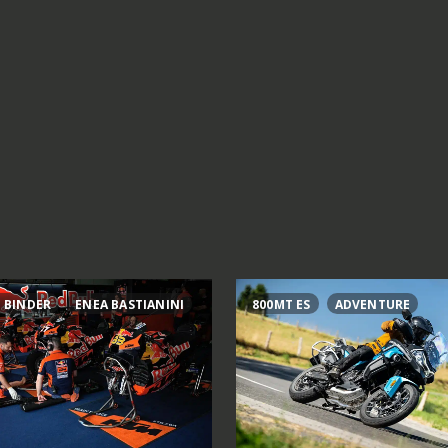
 BINDER
ENEA BASTIANINI
800MT ES
ADVENTURE