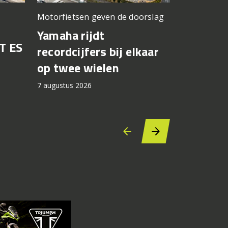
Motorfietsen geven de doorslag
Problemen b
gedacht
Yamaha rijdt
T ES
Honda br
recordcijfers bij elkaar
recall fo
op twee wielen
44.000 
7 augustus 2026
7 augustus 2