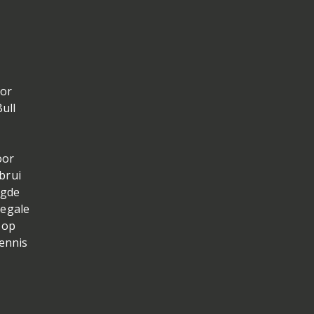
oor
ull
oor
brui
lgde
legale
h op
ennis