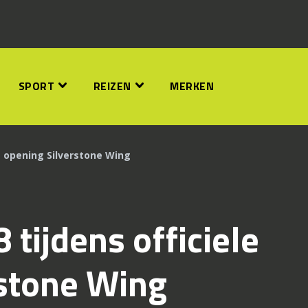
SPORT
REIZEN
MERKEN
ele opening Silverstone Wing
8 tijdens officiele
rstone Wing