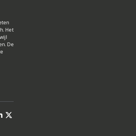
eten
ch. Het
wijl
en. De
te