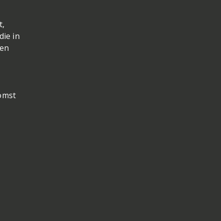
t,
die in
een
omst