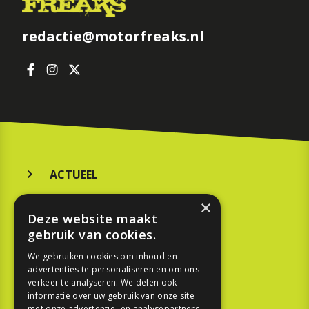
redactie@motorfreaks.nl
ACTUEEL
MERKEN
×
Deze website maakt
KOOPGIDS
gebruik van cookies.
TESTEN
We gebruiken cookies om inhoud en
advertenties te personaliseren en om ons
verkeer te analyseren. We delen ook
SPORT
informatie over uw gebruik van onze site
met onze advertentie- en analysepartners,