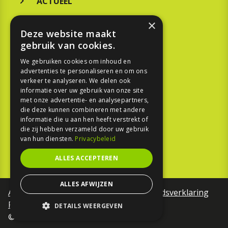
ACTUEEL
MERKEN
×
Deze website maakt
KOOPGIDS
gebruik van cookies.
TESTEN
We gebruiken cookies om inhoud en
advertenties te personaliseren en om ons
verkeer te analyseren. We delen ook
SPORT
informatie over uw gebruik van onze site
met onze advertentie- en analysepartners,
die deze kunnen combineren met andere
REPORTAGE
informatie die u aan hen heeft verstrekt of
die zij hebben verzameld door uw gebruik
TOUREN
van hun diensten.
Privacybeleid
NIEUWSBRIEF
ALLES ACCEPTEREN
ALLES AFWIJZEN
Algemene voorwaarden
Toegankelijkheidsverklaring
Privacy Policy
DETAILS WEERGEVEN
©Motorfreaks 2026
STRIKT NOODZAKELIJK