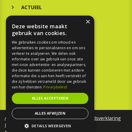
ACTUEEL
MERKEN
×
Deze website maakt
KOOPGIDS
gebruik van cookies.
TESTEN
We gebruiken cookies om inhoud en
advertenties te personaliseren en om ons
verkeer te analyseren. We delen ook
SPORT
informatie over uw gebruik van onze site
met onze advertentie- en analysepartners,
REPORTAGE
die deze kunnen combineren met andere
informatie die u aan hen heeft verstrekt of
die zij hebben verzameld door uw gebruik
TOUREN
van hun diensten.
Privacybeleid
NIEUWSBRIEF
ALLES ACCEPTEREN
ALLES AFWIJZEN
Algemene voorwaarden
Toegankelijkheidsverklaring
Privacy Policy
DETAILS WEERGEVEN