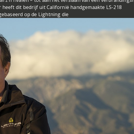
al z’n rivalen – tot aan het verslaan van een verbranding
ar heeft dit bedrijf uit Californië handgemaakte LS-218
 gebaseerd op de Lightning die