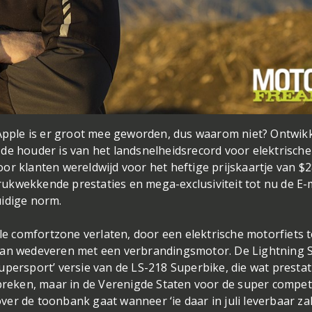
 Apple is er groot mee geworden, dus waarom niet? Ontwik
e houder is van het landsnelheidsrecord voor elektrische
or klanten wereldwijd voor het heftige prijskaartje van $2
ukwekkende prestaties en mega-exclusiviteit tot nu de E
huidige norm.
ële comfortzone verlaten, door een elektrische motorfiets t
kan wedeveren met een verbrandingsmotor. De Lightning S
upersport’ versie van de LS-218 Superbike, die wat prestat
spreken, maar in de Verenigde Staten voor de super compet
over de toonbank gaat wanneer ‘ie daar in juli leverbaar zal