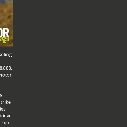
keling
8.888.
-motor
e
trike
ies
itieve
 zijn.