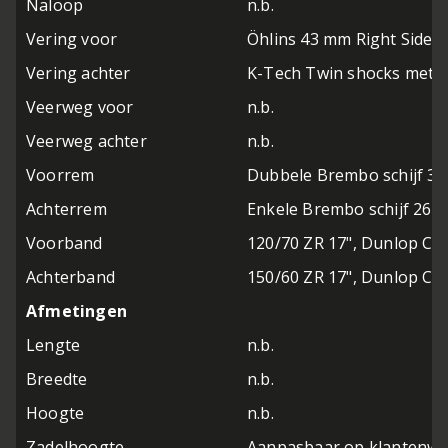
Naloop
n.b.
Vering voor
Öhlins 43 mm Right Side Up
Vering achter
K-Tech Twin shocks met Pi
Veerweg voor
n.b.
Veerweg achter
n.b.
Voorrem
Dubbele Brembo schijf 32
Achterrem
Enkele Brembo schijf 265
Voorband
120/70 ZR 17", Dunlop Cla
Achterband
150/60 ZR 17", Dunlop Cla
Afmetingen
Lengte
n.b.
Breedte
n.b.
Hoogte
n.b.
Zadelhoogte
Aanpasbaar op klantenw