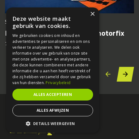
×
Deze website maakt
Silverstone komt nog te vroeg
gebruik van cookies.
KTM krijgt groen licht voor motorfix
We gebruiken cookies om inhoud en
advertenties te personaliseren en om ons
7 augustus 2026
verkeer te analyseren. We delen ook
informatie over uw gebruik van onze site
met onze advertentie- en analysepartners,
die deze kunnen combineren met andere
informatie die u aan hen heeft verstrekt of
die zij hebben verzameld door uw gebruik
van hun diensten.
Privacybeleid
ALLES ACCEPTEREN
ALLES AFWIJZEN
DETAILS WEERGEVEN
STRIKT NOODZAKELIJK