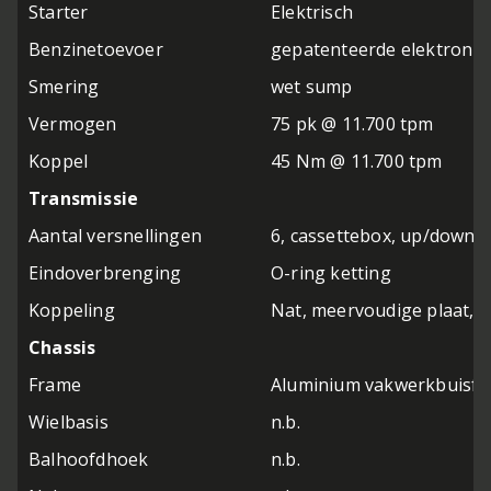
Starter
Elektrisch
Benzinetoevoer
gepatenteerde elektronis
Smering
wet sump
Vermogen
75 pk @ 11.700 tpm
Koppel
45 Nm @ 11.700 tpm
Transmissie
Aantal versnellingen
6, cassettebox, up/down q
Eindoverbrenging
O-ring ketting
Koppeling
Nat, meervoudige plaat, 
Chassis
Frame
Aluminium vakwerkbuisfr
Wielbasis
n.b.
Balhoofdhoek
n.b.