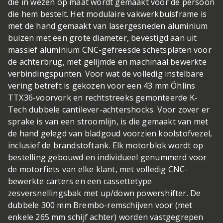
die in wezen op maat wordt gemaakt voor de persoon
die hem bestelt. Het modulaire vakwerkbuisframe is
met de hand gemaakt van lasergesneden aluminium
buizen met een grote diameter, bevestigd aan uit
massief aluminium CNC-gefreesde schetsplaten voor
de achterbrug, met gelijmde en machinaal bewerkte
verbindingspunten. Voor wat de volledig instelbare
vering betreft is gekozen voor een 43 mm Öhlins
TTX36-voorvork en rechtstreeks gemonteerde K-
Tech dubbele cantilever-achtershocks. Voor zover er
sprake is van een stroomlijn, is die gemaakt van met
de hand gelegd van bladgoud voorzien koolstofvezel,
inclusief de brandstoftank. Elk motorblok wordt op
bestelling gebouwd en individueel genummerd voor
de motorfiets van elke klant, met volledig CNC-
bewerkte carters en een cassettetype
zesversnellingsbak met up/down powershifter. De
dubbele 300 mm Brembo-remschijven voor (met
enkele 265 mm schijf achter) worden vastgegrepen