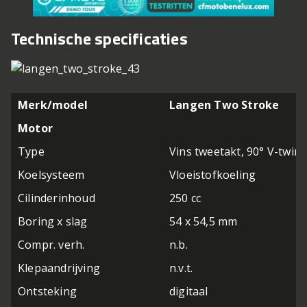
Technische specificaties
Merk/model
Langen Two Stroke
Motor
Type
Vins tweetakt, 90° V-twin
Koelsysteem
Vloeistofkoeling
Cilinderinhoud
250 cc
Boring x slag
54 x 54,5 mm
Compr. verh.
n.b.
Klepaandrijving
n.v.t.
Ontsteking
digitaal