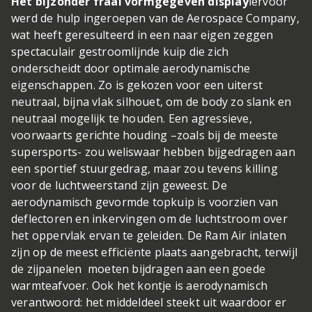
Het bijzonder fraai vormgegeven display
iervoor
werd de hulp ingeroepen van de Aerospace Company,
wat heeft geresulteerd in een naar eigen zeggen
spectaculair gestroomlijnde kuip die zich
onderscheidt door optimale aerodynamische
eigenschappen. Zo is gekozen voor een uiterst
neutraal, bijna vlak silhouet, om de body zo slank en
neutraal mogelijk te houden. Een agressieve,
voorwaarts gerichte houding –zoals bij de meeste
supersports- zou weliswaar hebben bijgedragen aan
een sportief stuurgedrag, maar zou tevens killing
voor de luchtweerstand zijn geweest. De
aerodynamisch gevormde topkuip is voorzien van
deflectoren en inkervingen om de luchtstroom over
het oppervlak ervan te geleiden. De Ram Air inlaten
zijn op de meest efficiënte plaats aangebracht, terwijl
de zijpanelen moeten bijdragen aan een goede
warmteafvoer. Ook het kontje is aerodynamisch
verantwoord: het middeldeel steekt uit waardoor er