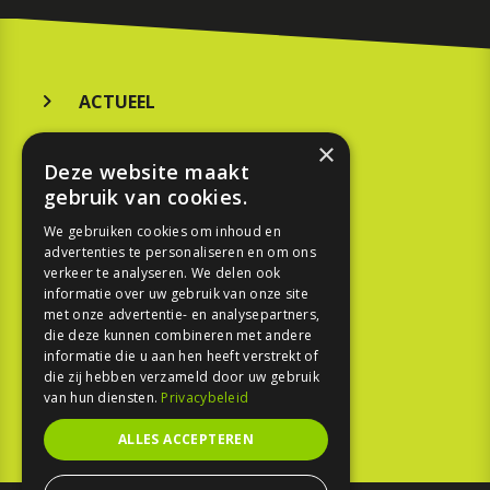
ACTUEEL
MERKEN
×
Deze website maakt
KOOPGIDS
gebruik van cookies.
TESTEN
We gebruiken cookies om inhoud en
advertenties te personaliseren en om ons
verkeer te analyseren. We delen ook
SPORT
informatie over uw gebruik van onze site
met onze advertentie- en analysepartners,
die deze kunnen combineren met andere
REPORTAGE
informatie die u aan hen heeft verstrekt of
die zij hebben verzameld door uw gebruik
TOUREN
van hun diensten.
Privacybeleid
NIEUWSBRIEF
ALLES ACCEPTEREN