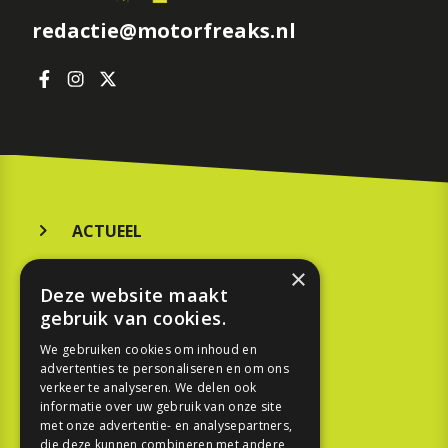
redactie@motorfreaks.nl
ACTUEEL
MERKEN
×
Deze website maakt
KOOPGIDS
gebruik van cookies.
TESTEN
We gebruiken cookies om inhoud en
advertenties te personaliseren en om ons
verkeer te analyseren. We delen ook
SPORT
informatie over uw gebruik van onze site
met onze advertentie- en analysepartners,
die deze kunnen combineren met andere
REPORTAGE