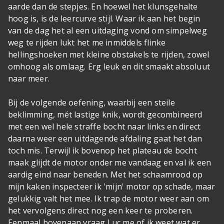
aarde dan de stepjes. En hoewel het klunsgehalte
hoog is, is de leercurve stijl. Waar ik aan het begin
van de dag het al een uitdaging vond om simpelweg
weg te rijden lukt het me inmiddels flinke
hellingshoeken met kleine obstakels te rijden, zowel
omhoog als omlaag. Erg leuk en dit smaakt absoluut
naar meer.
Bij de volgende oefening, waarbij een steile
beklimming, mét lastige knik, wordt gecombineerd
met een wel hele straffe bocht naar links en direct
daarna weer een uitdagende afdaling gaat het dan
toch mis. Terwijl ik bovenop het plateau de bocht
maak glijdt de motor onder me vandaag en val ik een
aardig eind naar beneden. Met het schaamrood op
mijn kaken inspecteer ik 'mijn' motor op schade, maar
gelukkig valt het mee. Ik trap de motor weer aan om
het vervolgens direct nog een keer te proberen.
Eenmaal bovenaan vraag Luc me of ik weet wat er