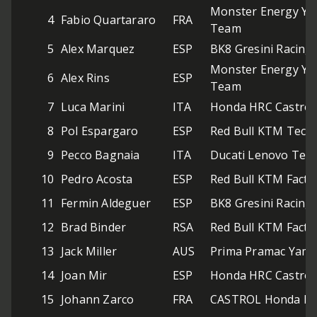
Monster Energy Y
4
Fabio Quartararo
FRA
Team
5
Alex Marquez
ESP
BK8 Gresini Racin
Monster Energy Y
6
Alex Rins
ESP
Team
7
Luca Marini
ITA
Honda HRC Castrol
8
Pol Espargaro
ESP
Red Bull KTM Tech
9
Pecco Bagnaia
ITA
Ducati Lenovo Tea
10
Pedro Acosta
ESP
Red Bull KTM Facto
11
Fermin Aldeguer
ESP
BK8 Gresini Racin
12
Brad Binder
RSA
Red Bull KTM Facto
13
Jack Miller
AUS
Prima Pramac Yam
14
Joan Mir
ESP
Honda HRC Castrol
15
Johann Zarco
FRA
CASTROL Honda L