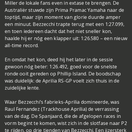
Miller de lokale fans even in extase te brengen. De
Australiër stuwde zijn Prima Pramac Yamaha naar de
toptijd, maar zijn moment van glorie duurde amper
een minuut. Bezzecchi trapte terug met een 1:27.099,
en toen iedereen dacht dat het niet sneller kon,
haalde hij er nóg een klapper uit: 1:26.580 – een nieuw
all-time record.
En omdat het kon, deed hij het later in de sessie
gewoon nóg beter: 1:26.492, goed voor de snelste
ronde ooit gereden op Phillip Island. De boodschap
was duidelijk: de Aprilia RS-GP voelt zich thuis in de
zuidelijke lente.
Waar Bezzecchi’s fabrieks-Aprilia domineerde, was
Raul Fernandez (Trackhouse Aprilia) de verrassing
van de dag. De Spanjaard, die de afgelopen races in
vorm begint te komen, wist zich in de slotfase naar P2
te rijden, op drie tienden van Bezzecchi. Een ijzersterk