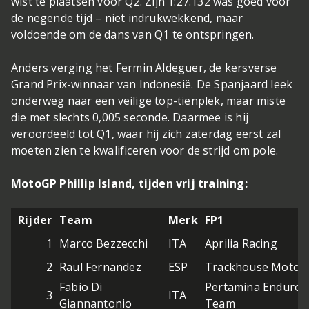
wist te plaatsen voor Q2. Zijn 1:27.132 was goed voor
de negende tijd – niet indrukwekkend, maar
voldoende om de dans van Q1 te ontspringen.
Anders verging het Fermin Aldeguer, de kersverse
Grand Prix-winnaar van Indonesië. De Spanjaard leek
onderweg naar een veilige top-tienplek, maar miste
die met slechts 0,005 seconde. Daarmee is hij
veroordeeld tot Q1, waar hij zich zaterdag eerst zal
moeten zien te kwalificeren voor de strijd om pole.
MotoGP Phillip Island, tijden vrij training:
Rijder
Team
Merk
FP1
1
Marco Bezzecchi
ITA
Aprilia Racing
2
Raul Fernandez
ESP
Trackhouse MotoG
Fabio Di
Pertamina Enduro 
3
ITA
Giannantonio
Team