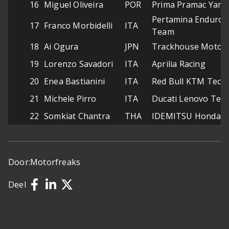
16
Miguel Oliveira
POR
Prima Pramac Yam
Pertamina Enduro 
17
Franco Morbidelli
ITA
Team
18
Ai Ogura
JPN
Trackhouse MotoG
19
Lorenzo Savadori
ITA
Aprilia Racing
20
Enea Bastianini
ITA
Red Bull KTM Tech
21
Michele Pirro
ITA
Ducati Lenovo Tea
22
Somkiat Chantra
THA
IDEMITSU Honda L
Door:
Motorfreaks
Deel