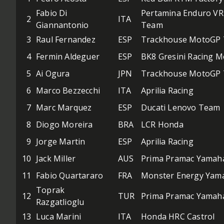
Fabio Di
Pertamina Enduro VR
2
ITA
Giannantonio
Team
3
Raul Fernandez
ESP
Trackhouse MotoGP
4
Fermin Aldeguer
ESP
BK8 Gresini Racing 
5
Ai Ogura
JPN
Trackhouse MotoGP
6
Marco Bezzecchi
ITA
Aprilia Racing
7
Marc Marquez
ESP
Ducati Lenovo Team
8
Diogo Moreira
BRA
LCR Honda
9
Jorge Martin
ESP
Aprilia Racing
10
Jack Miller
AUS
Prima Pramac Yamah
11
Fabio Quartararo
FRA
Monster Energy Yam
Toprak
12
TUR
Prima Pramac Yamah
Razgatlioglu
13
Luca Marini
ITA
Honda HRC Castrol