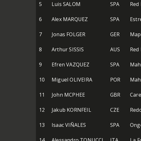
5
Luis SALOM
SPA
Red 
6
Alex MARQUEZ
SPA
Estre
7
Jonas FOLGER
GER
Map
8
Arthur SISSIS
AUS
Red 
9
Efren VAZQUEZ
SPA
Mahi
10
Miguel OLIVEIRA
POR
Mahi
11
John MCPHEE
GBR
Care
12
Jakub KORNFEIL
CZE
Red
13
Isaac VIÑALES
SPA
Onge
14
Alessandro TONUCCI
ITA
La F