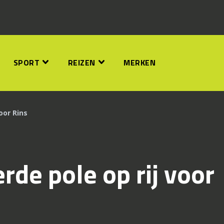
SPORT
REIZEN
MERKEN
oor Rins
rde pole op rij voor