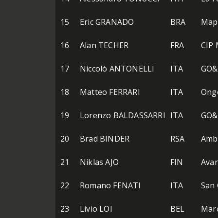
15
Eric GRANADO
BRA
Map
16
Alan TECHER
FRA
CIP
17
Niccolò ANTONELLI
ITA
GO&
18
Matteo FERRARI
ITA
Onge
19
Lorenzo BALDASSARRI
ITA
GO&
20
Brad BINDER
RSA
Amb
21
Niklas AJO
FIN
Avan
22
Romano FENATI
ITA
San 
23
Livio LOI
BEL
Mar