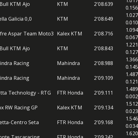
1.017
Bull KTM Ajo
KTM
2'08.639
0.156
1.027
lla Galicia 0,0
KTM
2'08.649
0.010
1.094
fre Aspar Team Moto3
Kalex KTM
2'08.716
0.067
1.221
Bull KTM Ajo
KTM
2'08.843
0.127
1.366
ndra Racing
Mahindra
2'08.988
0.145
1.487
ndra Racing
Mahindra
2'09.109
0.121
1.489
tta Technology - RTG
FTR Honda
2'09.111
0.002
1.512
ox RW Racing GP
Kalex KTM
2'09.134
0.023
1.546
tta-Centro Seta
FTR Honda
2'09.168
0.034
1.620
onte Tascaracing
FTR Honda
2'09.242