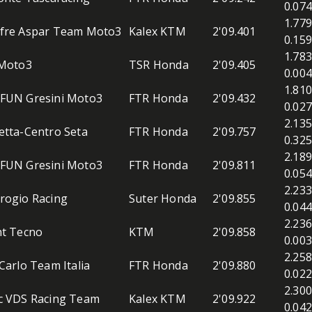
0.074
1.779
fre Aspar Team Moto3
Kalex KTM
2'09.401
0.159
1.783
 Moto3
TSR Honda
2'09.405
0.004
1.810
FUN Gresini Moto3
FTR Honda
2'09.432
0.027
2.135
tta-Centro Seta
FTR Honda
2'09.757
0.325
2.189
FUN Gresini Moto3
FTR Honda
2'09.811
0.054
2.233
rogio Racing
Suter Honda
2'09.855
0.044
2.236
t Tecno
KTM
2'09.858
0.003
2.258
Carlo Team Italia
FTR Honda
2'09.880
0.022
2.300
c VDS Racing Team
Kalex KTM
2'09.922
0.042