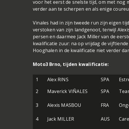
voor het eerst de snelste tijd, om met nog m
verder aan te scherpen en als enige coureu
Vinales had in zijn tweede run zijn eigen t
verstoken van zijn landgenoot, terwijl Alexis
persen en daarmee Jack Miller van de eerst
kwalificatie zuur: na op vrijdag de vijftien
Hooghalen in de kwalificatie niet verder dan
Moto3 Brno, tijden kwalificatie:
1
Alex RINS
SPA
Estre
2
Maverick VIÑALES
SPA
Tea
3
Alexis MASBOU
FRA
Onge
4
Jack MILLER
AUS
Care