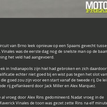
circuit van Brno leek opnieuw op een Spaans gevecht tuss
n. Vinales was de eerste dag nog de snelste man op de baa
ining het veld had aangevoerd.
ek in Indianapolis zijn hiel had gebroken en zich daardoo
ificatie echter niet goed bij en wist pas tegen het slot va
, die goed zou zijn voor een start vanaf de tweede rij. De lei
e rij geflankeerd door Jack Miller en Alex Marquez.
e al vroeg door Alex Rins gedomineerd. Nadat vroeg in de
Maverick Vinales de toon was gezet zette Rins na elf minut