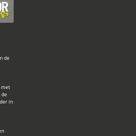
en de
n
r met
n de
der in
en