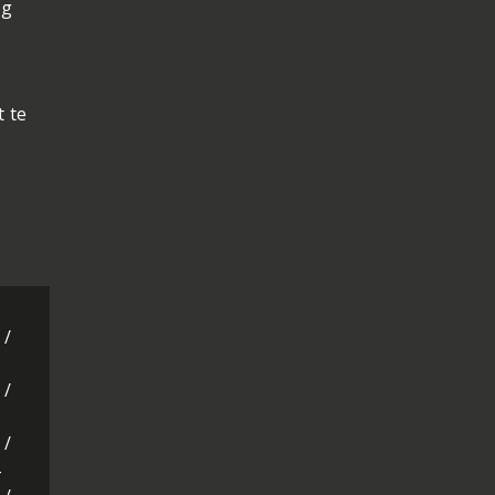
og
t te
 /
 /
 /