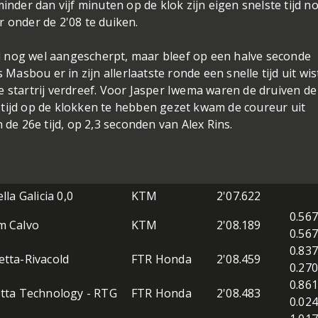
inder dan vijf minuten op de klok zijn eigen snelste tijd n
r onder de 2'08 te duiken.
ijd nog wel aangescherpt, maar bleef op een halve seconde
 Masbou er in zijn allerlaatste ronde een snelle tijd uit wis
e startrij verdreef. Voor Jasper Iwema waren de druiven de
de tijd op de klokken te hebben gezet kwam de coureur uit
 de 26e tijd, op 2,3 seconden van Alex Rins.
lla Galicia 0,0
KTM
2'07.622
0.567
m Calvo
KTM
2'08.189
0.567
0.837
tta-Rivacold
FTR Honda
2'08.459
0.270
0.861
tta Technology - RTG
FTR Honda
2'08.483
0.024