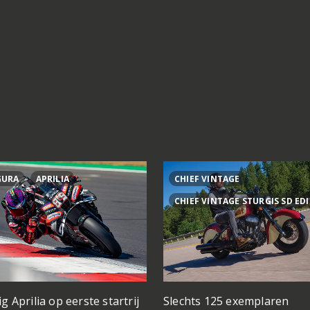
GURA
APRILIA
CHIEF VINTAGE
CHIEF VINTAGE STURGIS SD ED
ig Aprilia op eerste startrij
Slechts 125 exemplaren