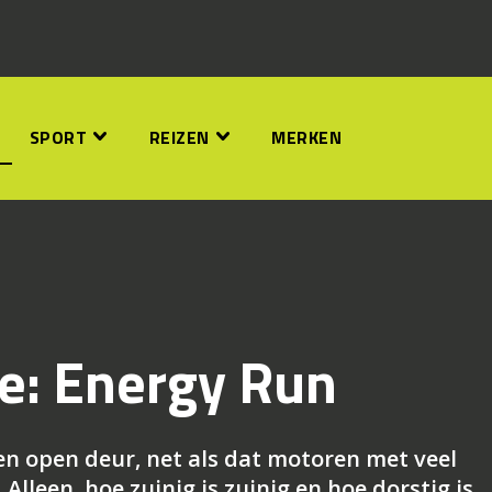
SPORT
REIZEN
MERKEN
e: Energy Run
een open deur, net als dat motoren met veel
Alleen, hoe zuinig is zuinig en hoe dorstig is