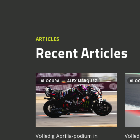
ARTICLES
Recent Articles
AI OGURA
ALEX MÁRQUEZ
AI O
Volledig Aprilia-podium in
Volled