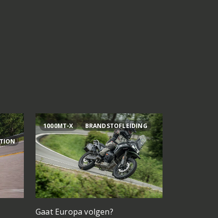
1000MT-X
BRANDSTOFLEIDING
AI OGURA
ITION
Gaat Europa volgen?
Bagnaia op