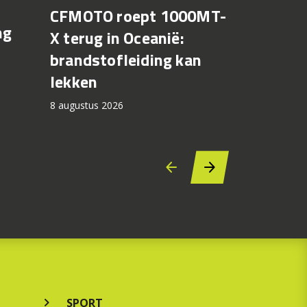
CFMOTO roept 1000MT-
MotoGP 
ng
X terug in Oceanië:
Bezzecch
brandstofleiding kan
rondere
lekken
7 augustus 2
8 augustus 2026
SPORT