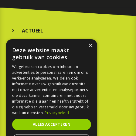
ACTUEEL
MERKEN
×
Deze website maakt
KOOPGIDS
gebruik van cookies.
TESTEN
We gebruiken cookies om inhoud en
advertenties te personaliseren en om ons
verkeer te analyseren. We delen ook
SPORT
informatie over uw gebruik van onze site
met onze advertentie- en analysepartners,
die deze kunnen combineren met andere
REPORTAGE
informatie die u aan hen heeft verstrekt of
die zij hebben verzameld door uw gebruik
TOUREN
van hun diensten.
Privacybeleid
NIEUWSBRIEF
ALLES ACCEPTEREN