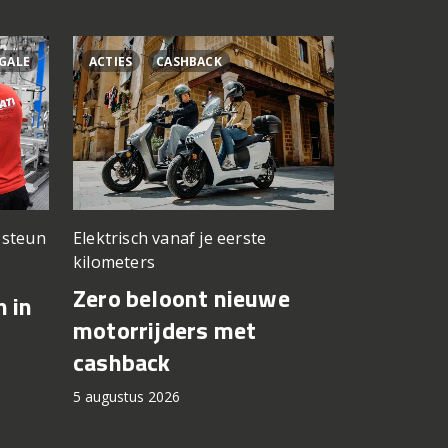
GALE
ACTIES
CASHBACK
ÁLEX RINS
n steun
Elektrisch vanaf je eerste
Testwerk g
kilometers
Yamaha 
Zero beloont nieuwe
n in
Fernánde
motorrijders met
in op Si
cashback
5 augustus 2
5 augustus 2026