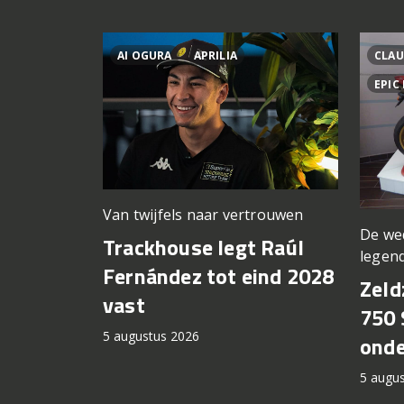
AI OGURA
APRILIA
CLAU
EPIC
Van twijfels naar vertrouwen
De we
Trackhouse legt Raúl
legen
Fernández tot eind 2028
Zeld
vast
750 
5 augustus 2026
onde
5 augu