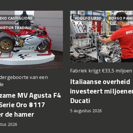
DIO CASTIGLIONI
ADOLFO URSO
BORGO PANI
 MOTOR TRADING
Fabriek krijgt €33,5 miljoe
dergeboorte van een
Italiaanse overheid
de
investeert miljoene
zame MV Agusta F4
Ducati
Serie Oro #117
5 augustus 2026
r de hamer
stus 2026