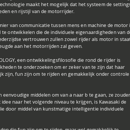
chnologie maakt het mogelijk dat het systeem de setting
en en rijstijl van de motorrijder.
manier van communicatie tussen mens en machine de motor 
d te ontwikkelen die de individuele eigenaardigheden van d
derzijdse vertrouwen zullen zowel rijder als motor in staat
eugde aan het motorrijden zal geven.
OGY, een ontwikkelingsfilosofie die rond de rijder is
jkheden te onderzoeken om er zeker van te zijn dat haar
k zijn, fun zijn om te rijden en gemakkelijk onder controle
n eenvoudige middelen om van a naar b te gaan, ze zoude
t idee naar het volgende niveau te krijgen, is Kawasaki de
e door middel van kunstmatige intelligentie individuele
 die fun zijn om te rijden, maar wel gemakkelijk te