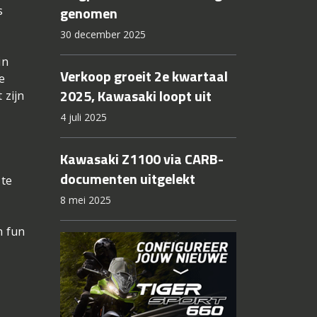
genomen
s
30 december 2025
in
Verkoop groeit 2e kwartaal
e
2025, Kawasaki loopt uit
 zijn
4 juli 2025
Kawasaki Z1100 via CARB-
documenten uitgelekt
 te
8 mei 2025
n fun