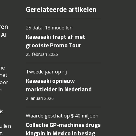
Gerelateerde artikelen
ren
25 data, 18 modellen
 AI
Kawasaki trapt af met
grootste Promo Tour
25 februari 2026
ne
Tweede jaar op rij
het
Kawasaki opnieuw
door
marktleider in Nederland
an
2 januari 2026
is
Waarde geschat op $ 40 miljoen
Collectie GP-machines drugs
ullen
kingpin in Mexico in beslag
t.