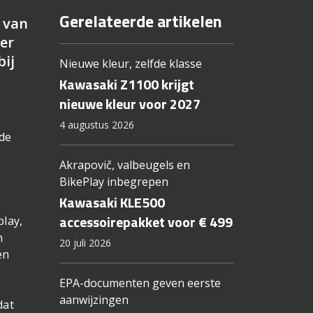
Gerelateerde artikelen
 van
er
bij
Nieuwe kleur, zelfde klasse
Kawasaki Z1100 krijgt
nieuwe kleur voor 2027
4 augustus 2026
 de
d
Akrapovič, valbeugels en
BikePlay inbegrepen
Kawasaki KLE500
accessoirepakket voor € 499
play,
n
20 juli 2026
en
EPA-documenten geven eerste
aanwijzingen
dat