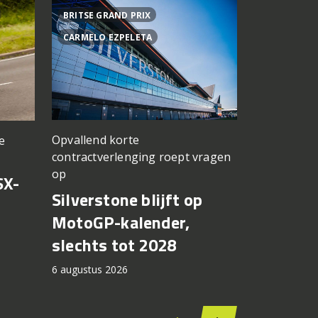
BRITSE GRAND PRIX
ACHTER DE
CARMELO EZPELETA
ASPAR TEA
Opvallend korte
e
een TT Ass
contractverlenging roept vragen
vergeten
op
SX-
Achter d
Silverstone blijft op
CFMOTO
MotoGP-kalender,
6 augustus 2
slechts tot 2028
6 augustus 2026