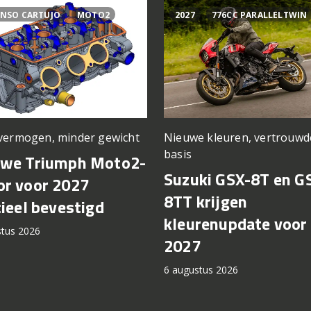
NSO CARTUJO
MOTO2
2027
776CC PARALLELTWIN
vermogen, minder gewicht
Nieuwe kleuren, vertrouwd
basis
uwe Triumph Moto2-
Suzuki GSX-8T en G
r voor 2027
8TT krijgen
cieel bevestigd
kleurenupdate voor
stus 2026
2027
6 augustus 2026