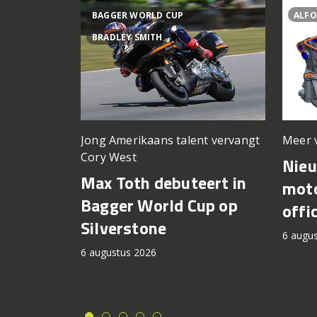
BAGGER WORLD CUP
ALFO
BRADLEY SMITH
Meer 
Jong Amerikaans talent vervangt
Cory West
Nie
Max Toth debuteert in
moto
Bagger World Cup op
offi
Silverstone
6 augu
6 augustus 2026