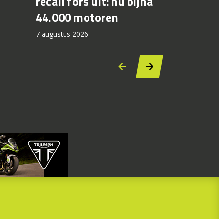
recall fors uit: nu bijna
Bagger 
44.000 motoren
Silverst
7 augustus 2026
6 augustus 2