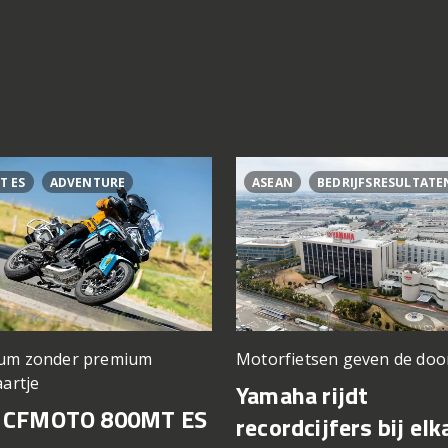
T ES
ADVENTURE
ASEAN
BEDRIJFSRESULTATE
um zonder premium
Motorfietsen geven de doo
aartje
Yamaha rijdt
t CFMOTO 800MT ES
recordcijfers bij elk