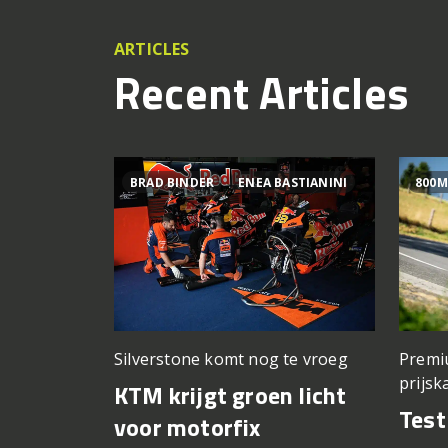
ARTICLES
Recent Articles
BRAD BINDER
ENEA BASTIANINI
800M
Silverstone komt nog te vroeg
Premi
prijsk
KTM krijgt groen licht
Tes
voor motorfix