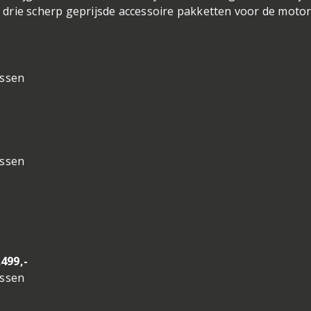
drie scherp geprijsde accessoire pakketten voor de motor
assen
assen
499,-
assen