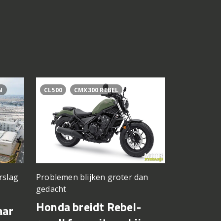
N
CL500
CMX300 REBEL
BAGGER WO
BRADLEY S
rslag
Problemen blijken groter dan
Jong Amerik
gedacht
Cory West
Honda breidt Rebel-
Max Toth
aar