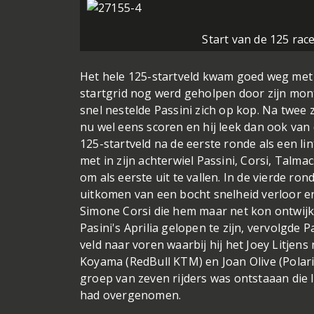
Start van de 125 race
Het hele 125-startveld kwam goed weg met d
startgrid nog werd geholpen door zijn mont
snel nestelde Passini zich op kop. Na twee z
nu wel eens scoren en hij leek dan ook va
125-startveld na de eerste ronde als een li
met in zijn achterwiel Passini, Corsi, Talm
om als eerste uit te vallen. In de vierde ron
uitkomen van een bocht snelheid verloor en
Simone Corsi die hem maar net kon ontwijk
Pasini's Aprilia gelopen te zijn, vervolgde 
veld naar voren waarbij hij het Joey Litje
Koyama (RedBull KTM) en Joan Olive (Polar
groep van zeven rijders was ontstaaan die l
had overgenomen.