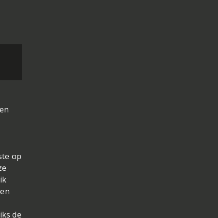
een
ste op
ze
ik
 en
iks de