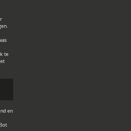
r
gen.
was
k te
net
ond en
Bot