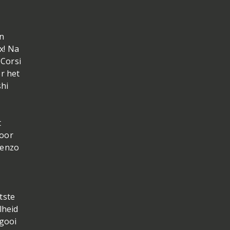
jn
x! Na
 Corsi
r het
hi
t
door
renzo
tste
lheid
 gooi