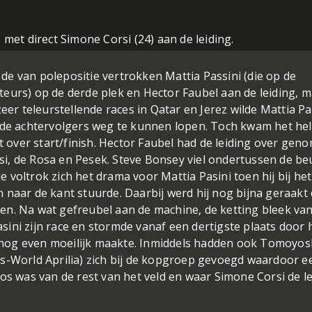
 met direct Simone Corsi (24) aan de leiding.
e van polepositie vertrokken Mattia Passini (die op de
eurs) op de derde plek en Hector Faubel aan de leiding, m
eer teleurstellende races in Qatar en Jerez wilde Mattia Pa
n de achtervolgers weg te kunnen lopen. Toch kwam het he
nt over start/finish. Hector Faubel had de leiding over gen
acsi, de Rosa en Pesek. Steve Bonsey viel ondertussen de be
de voltrok zich het drama voor Mattia Pasini toen hij bij het
 naar de kant stuurde. Daarbij werd hij nog bijna geraakt
en. Na wat gefreubel aan de machine, de ketting bleek va
Pasini zijn race en stormde vanaf een dertigste plaats door 
ns nog even moeilijk maakte. Inmiddels hadden ook Tomoyos
is-World Aprilia) zich bij de kopgroep gevoegd waardoor e
os was van de rest van het veld en waar Simone Corsi de l