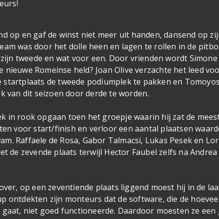
eurs!
nd op en gaf de winst niet meer uit handen, dansend op zi
n team was door het dolle heen en lagen te rollen in de pitbo
t zijn tweede en wat voor een. Door vrienden wordt Simone
e nieuwe Romeinse held? Joan Olive verzachte het leed voo
e startplaats de tweede podiumplek te pakken en Tomoyos
van dit seizoen door derde te worden.
k in rook opgaan toen het groepje waarin hij zat de mees
ten voor start/finish en verloor een aantal plaatsen waar
 kwam. Raffaele de Rosa, Gabor Talmacsi, Lukas Pesek en Lo
et de zevende plaats terwijl Hector Faubel zelfs na Andrea
over, op een zeventiende plaats liggend moest hij in de laa
p ontdekten zijn monteurs dat de software, die de hoevee
r gaat, niet goed functioneerde. Daardoor moesten ze een