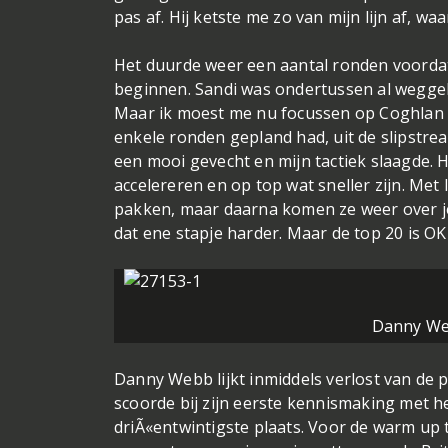
pas af. Hij ketste me zo van mijn lijn af, wa
Het duurde weer een aantal ronden voordat
beginnen. Sandi was ondertussen al wegge
Maar ik moest me nu focussen op Coghlan en
enkele ronden gepland had, uit de slipstre
een mooi gevecht en mijn tactiek slaagde. He
accelereren en op top wat sneller zijn. Met
pakken, maar daarna komen ze weer over j
dat ene stapje harder. Maar de top 20 is O
Danny Web
Danny Webb lijkt inmiddels verlost van de 
scoorde bij zijn eerste kennismaking met he
driÃ«entwintigste plaats. Voor de warm u