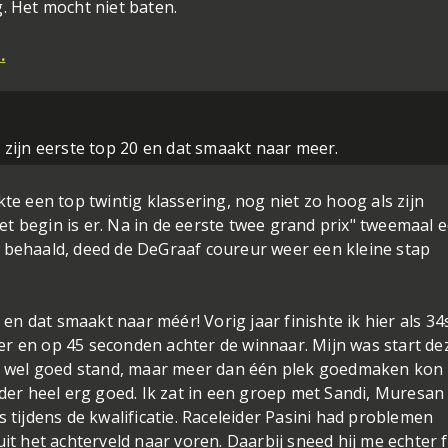
. Het mocht niet baten.
.
 zijn eerste top 20 en dat smaakt naar meer.
te een top twintig klassering, nog niet zo hoog als zijn
t begin is er. Na in de eerste twee grand prix" tweemaal 
n behaald, deed de DeGraaf coureur weer een kleine stap
n en dat smaakt naar méér! Vorig jaar finishte ik hier als 34
r en op 45 seconden achter de winnaar. Mijn was start de
ld wel goed stand, maar meer dan één plek goedmaken kon 
rder heel erg goed. Ik zat in een groep met Sandi, Muresan
s tijdens de kwalificatie. Raceleider Pasini had problemen
het achterveld naar voren. Daarbij sneed hij me echter f