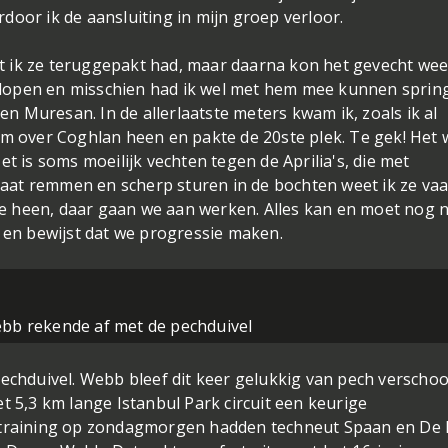
ardoor ik de aansluiting in mijn groep verloor.
 ik ze teruggepakt had, maar daarna kon het gevecht wee
lopen en misschien had ik wel met hem mee kunnen sprin
 Muresan. In de allerlaatste meters kwam ik, zoals ik al
am over Coghlan heen en pakte de 20ste plek. Te gek! Het 
t is soms moeilijk vechten tegen de Aprilia's, die met
 laat remmen en scherp sturen in de bochten weet ik ze vaa
e heen, daar gaan we aan werken. Alles kan en moet nog 
K en bewijst dat we progressie maken.
b rekende af met de pechduivel
pechduivel. Webb bleef dit keer gelukkig van pech verscho
t 5,3 km lange Istanbul Park circuit een keurige
p training op zondagmorgen hadden techneut Spaan en De 