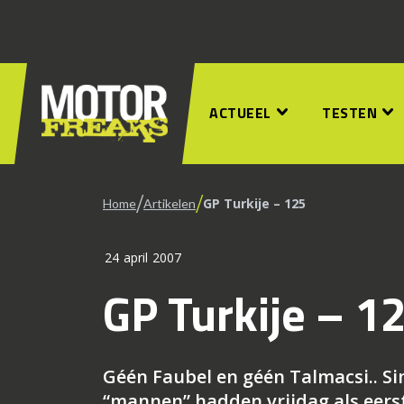
ACTUEEL
TESTEN
/
/
GP Turkije – 125
Home
Artikelen
24 april 2007
GP Turkije – 1
Géén Faubel en géén Talmacsi.. Si
“mannen” hadden vrijdag als eers