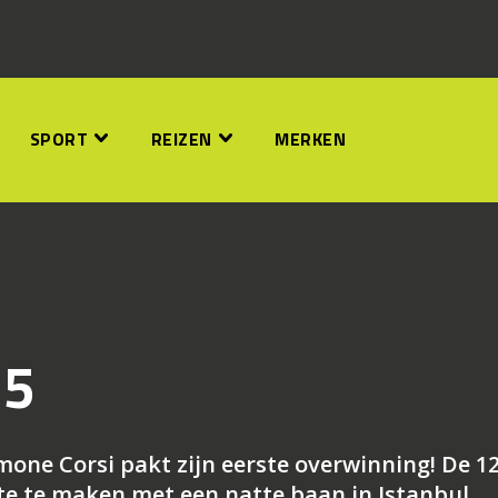
SPORT
REIZEN
MERKEN
25
mone Corsi pakt zijn eerste overwinning! De 1
te te maken met een natte baan in Istanbul.