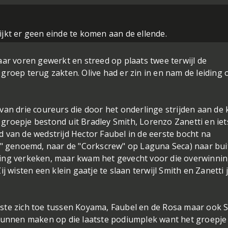
lijkt er geen einde te komen aan de ellende.
aar voren gewerkt en streed op plaats twee terwijl de
groep terug zakten. Olive had er zin in en nam de leiding 
van drie coureurs die door het onderlinge strijden aan de
roepje bestond uit Bradley Smith, Lorenzo Zanetti en iet
 van de wedstrijd Hector Faubel in de eerste bocht na
ew" genoemd, naar de "Corkscrew" op Laguna Seca) naar bu
ning verkeken, maar kwam het gevecht voor die overwinni
j wisten een klein gaatje te slaan terwijl Smith en Zanetti j
ste zich toe tussen Koyama, Faubel en de Rosa maar ook 
 kunnen maken op die laatste podiumplek want het groepje