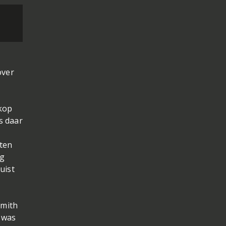
over
 kop
s daar
iten
ng
uist
Smith
 was