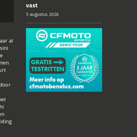
vast
5 augustus 2026
aar al
sini
le
omen
urt
 door
n
het
hi
en
eiding