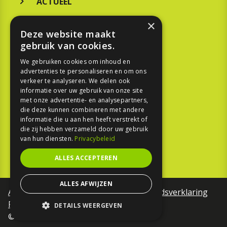
ACTUEEL
MERKEN
×
Deze website maakt
KOOPGIDS
gebruik van cookies.
TESTEN
We gebruiken cookies om inhoud en
advertenties te personaliseren en om ons
verkeer te analyseren. We delen ook
SPORT
informatie over uw gebruik van onze site
met onze advertentie- en analysepartners,
die deze kunnen combineren met andere
REPORTAGE
informatie die u aan hen heeft verstrekt of
die zij hebben verzameld door uw gebruik
TOUREN
van hun diensten.
Privacybeleid
NIEUWSBRIEF
ALLES ACCEPTEREN
ALLES AFWIJZEN
Algemene voorwaarden
Toegankelijkheidsverklaring
Privacy Policy
DETAILS WEERGEVEN
©Motorfreaks 2026
STRIKT NOODZAKELIJK