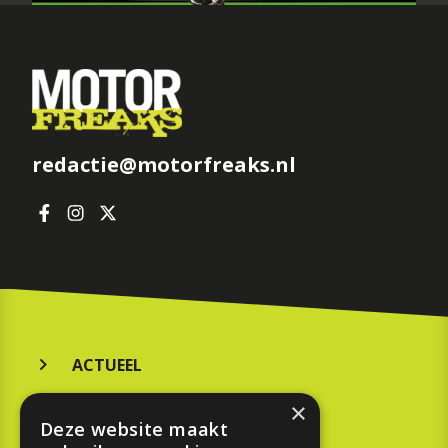
redactie@motorfreaks.nl
ACTUEEL
MERKEN
×
Deze website maakt
KOOPGIDS