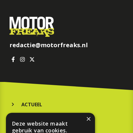
redactie@motorfreaks.nl
ACTUEEL
MERKEN
×
Deze website maakt
KOOPGIDS
gebruik van cookies.