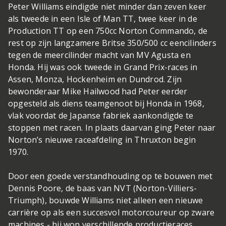
Peter Williams eindigde niet minder dan zeven keer
als tweede in een Isle of Man TT, twee keer in de
Production TT op een 750cc Norton Commando, de
rest op zijn langzamere Britse 350/500 cc eencilinders
tegen de meercilinder macht van MV Agusta en
Honda. Hij was ook tweede in Grand Prix-races in
Assen, Monza, Hockenheim en Dundrod. Zijn
bewonderaar Mike Hailwood had Peter eerder
opgesteld als diens teamgenoot bij Honda in 1968,
vlak voordat de Japanse fabriek aankondigde te
stoppen met racen. In plaats daarvan ging Peter naar
Norton’s nieuwe raceafdeling in Thruxton begin
1970.
Door een goede verstandhouding op te bouwen met
Dennis Poore, de baas van NVT (Norton-Villiers-
Triumph), bouwde Williams niet alleen een nieuwe
carrière op als een succesvol motorcoureur op zware
machines - hij won verschillende productieraces,