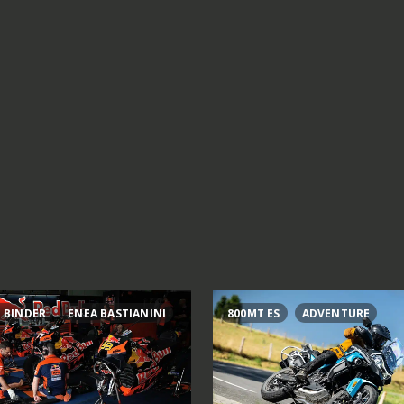
 BINDER
ENEA BASTIANINI
800MT ES
ADVENTURE