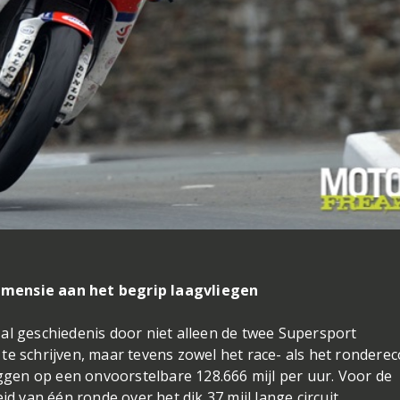
imensie aan het begrip laagvliegen
al geschiedenis door niet alleen de twee Supersport
te schrijven, maar tevens zowel het race- als het ronderec
iggen op een onvoorstelbare 128.666 mijl per uur. Voor de
id van één ronde over het dik 37 mijl lange circuit.