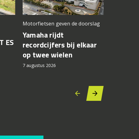
Motorfietsen geven de doorslag
Problemen b
gedacht
Yamaha rijdt
T ES
Honda br
recordcijfers bij elkaar
recall fo
op twee wielen
44.000 
7 augustus 2026
7 augustus 2