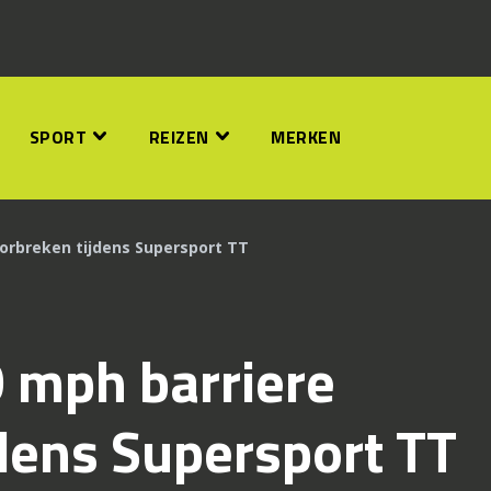
SPORT
REIZEN
MERKEN
oorbreken tijdens Supersport TT
 mph barriere
dens Supersport TT