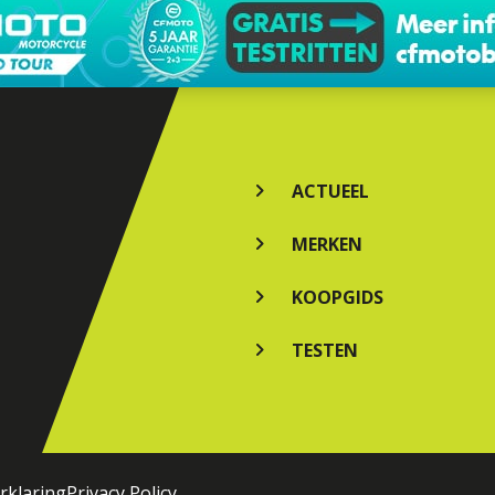
ACTUEEL
MERKEN
KOOPGIDS
TESTEN
rklaring
Privacy Policy