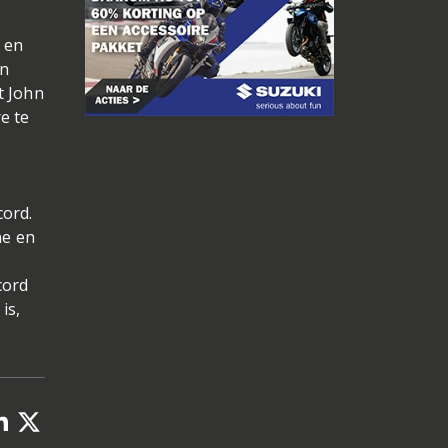
 en
in
t John
e te
cord.
ne en
cord
is,