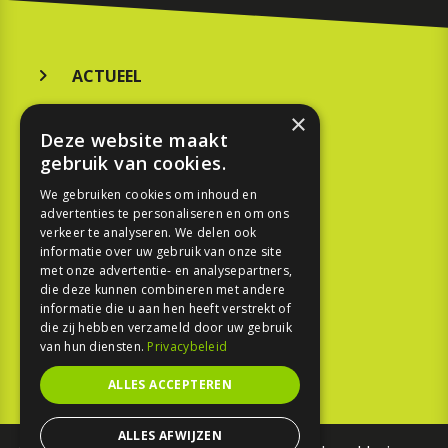
ACTUEEL
MERKEN
×
Deze website maakt
KOOPGIDS
gebruik van cookies.
TESTEN
We gebruiken cookies om inhoud en
advertenties te personaliseren en om ons
verkeer te analyseren. We delen ook
SPORT
informatie over uw gebruik van onze site
met onze advertentie- en analysepartners,
die deze kunnen combineren met andere
REPORTAGE
informatie die u aan hen heeft verstrekt of
die zij hebben verzameld door uw gebruik
TOUREN
van hun diensten.
Privacybeleid
NIEUWSBRIEF
ALLES ACCEPTEREN
ALLES AFWIJZEN