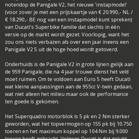
notendop de Panigale V2, het nieuwe 'instapmodel'
(voor zover je met een prijskaartje van € 20.990,- NL /
€ 18.290,- BE nog van een instapmodel kunt spreken)
van Ducati's Superbike familie dat slechts in één
versie op de markt wordt gezet. Voorlopig, want het
zou ons niets verbazen als over een jaar ineens een
Panigale V2 S uit de hoge hoed wordt getoverd.
Onderhuids is de Panigale V2 in grote lijnen gelijk aan
de 959 Panigale, die na 4 jaar trouwe dienst het veld
moet ruimen. Om te voldoen aan Euro 5 heeft Ducati
wat kleine aanpassingen aan de 955cc V-twin gedaan,
wat niet alleen het milieu maar ook de performance
ten goede is gekomen.
Het Superquadro motorblok is 5 pk en 2 Nm sterker
geworden, wat het topvermogen op 155 pk bij 10.750
toeren en het maximum koppel op 104 Nm bij 9.000
toeren heeft gebracht. Volgens Ducati is dat gelukt