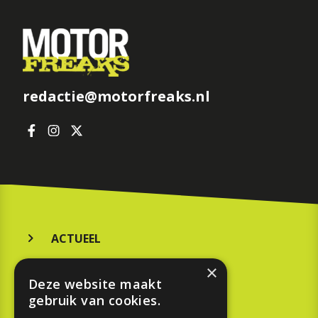
redactie@motorfreaks.nl
ACTUEEL
MERKEN
×
Deze website maakt
KOOPGIDS
gebruik van cookies.