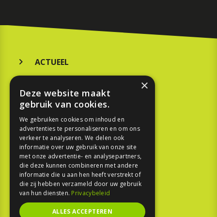
ACTUEEL
MERKEN
×
Deze website maakt
KOOPGIDS
gebruik van cookies.
TESTEN
We gebruiken cookies om inhoud en
advertenties te personaliseren en om ons
verkeer te analyseren. We delen ook
SPORT
informatie over uw gebruik van onze site
met onze advertentie- en analysepartners,
die deze kunnen combineren met andere
REPORTAGE
informatie die u aan hen heeft verstrekt of
die zij hebben verzameld door uw gebruik
TOUREN
van hun diensten.
Privacybeleid
NIEUWSBRIEF
ALLES ACCEPTEREN