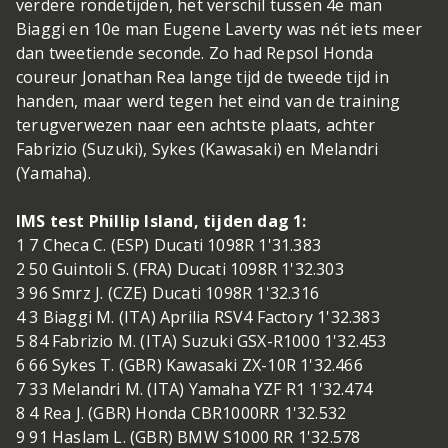
verdere rondetijden, het verschil tussen 4e man
Biaggi en 10e man Eugene Laverty was nét iets meer
dan tweetiende seconde. Zo had Repsol Honda
coureur Jonathan Rea lange tijd de tweede tijd in
handen, maar werd tegen het eind van de training
terugverwezen naar een achtste plaats, achter
Fabrizio (Suzuki), Sykes (Kawasaki) en Melandri
(Yamaha).
IMS test Phillip Island, tijden dag 1:
1 7 Checa C. (ESP) Ducati 1098R 1'31.383
2 50 Guintoli S. (FRA) Ducati 1098R 1'32.303
3 96 Smrz J. (CZE) Ducati 1098R 1'32.316
4 3 Biaggi M. (ITA) Aprilia RSV4 Factory 1'32.383
5 84 Fabrizio M. (ITA) Suzuki GSX-R1000 1'32.453
6 66 Sykes T. (GBR) Kawasaki ZX-10R 1'32.466
7 33 Melandri M. (ITA) Yamaha YZF R1 1'32.474
8 4 Rea J. (GBR) Honda CBR1000RR 1'32.532
9 91 Haslam L. (GBR) BMW S1000 RR 1'32.578