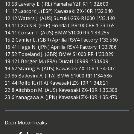
10 58 Laverty E. (IRL) Yamaha YZF R1 1'32.600
11 17 Lascorz J. (ESP) Kawasaki ZX-10R 1'32.940
12 12 Waters J. (AUS) Suzuki GSX-R1000 1'33.140
13 111 Xaus R. (ESP) Honda CBR1000RR 1'33.165
14 11 Corser T. (AUS) BMW S1000 RR 1'33.255
15 2 Camier L. (GBR) Aprilia RSV4 Factory 1'33.560
16 41 Haga N. (JPN) Aprilia RSV4 Factory 1'33.786
17 52 Toseland J. (GBR) BMW S1000 RR 1'33.829
18 121 Berger M. (FRA) Ducati 1098R 1'33.909
19 67 Staring B. (AUS) Kawasaki ZX-10R 1'34.047
20 86 Badovini A. (ITA) BMW S1000 RR 1'34.686
21 44 Rolfo R. (ITA) Kawasaki ZX-10R 1'34.821
22 8 Aitchison M. (AUS) Kawasaki ZX-10R 1'35.306
23 6 Yanagawa A. (JPN) Kawasaki ZX-10R 1'35.470
Door:
Motorfreaks