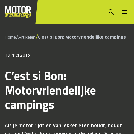
search
menu
/
/
C’est si Bon: Motorvriendelijke campings
Home
Artikelen
19 mei 2016
C’est si Bon:
Motorvriendelijke
campings
Als je motor rijdt en van lekker eten houdt, houdt
dan de C'est si Bon-campings in de gaten. Dit is een