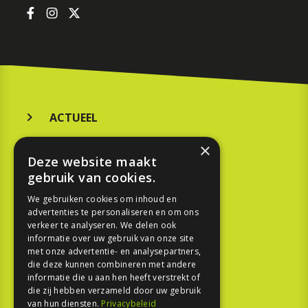
ACTUEEL
MERKEN
×
Deze website maakt
KOOPGIDS
gebruik van cookies.
TESTEN
We gebruiken cookies om inhoud en
advertenties te personaliseren en om ons
verkeer te analyseren. We delen ook
SPORT
informatie over uw gebruik van onze site
met onze advertentie- en analysepartners,
die deze kunnen combineren met andere
REPORTAGE
informatie die u aan hen heeft verstrekt of
die zij hebben verzameld door uw gebruik
TOUREN
van hun diensten.
Privacybeleid