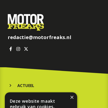
redactie@motorfreaks.nl
ACTUEEL
MERKEN
×
Deze website maakt
KOOPGIDS
gebruik van cookies.