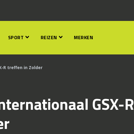
SPORT
REIZEN
MERKEN
X-R treffen in Zolder
Internationaal GSX-R
er