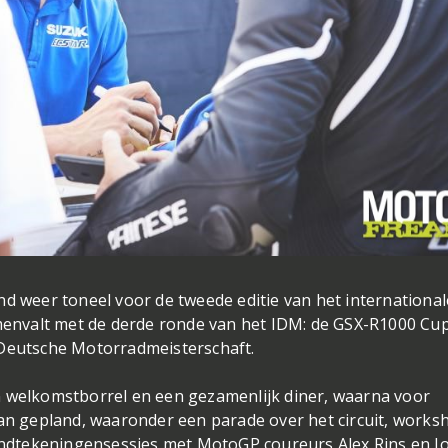
nd weer toneel voor de tweede editie van het international
amenvalt met de derde ronde van het IDM: de GSX-R1000 Cu
 Deutsche Motorradmeisterschaft.
n welkomstborrel en een gezamenlijk diner, waarna voor
aan gepland, waaronder een parade over het circuit, works
 handtekeningensessies met MotoGP coureurs Alex Rins en J