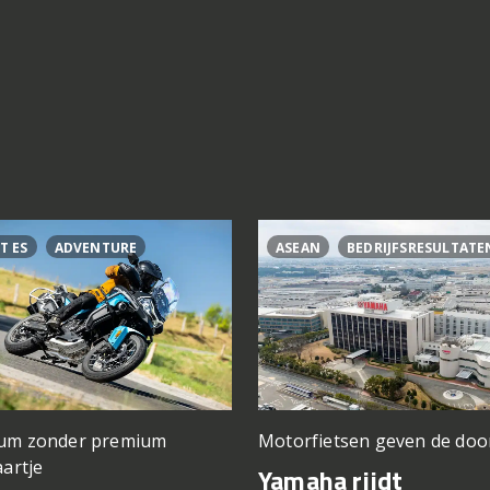
T ES
ADVENTURE
ASEAN
BEDRIJFSRESULTATE
um zonder premium
Motorfietsen geven de doo
aartje
Yamaha rijdt