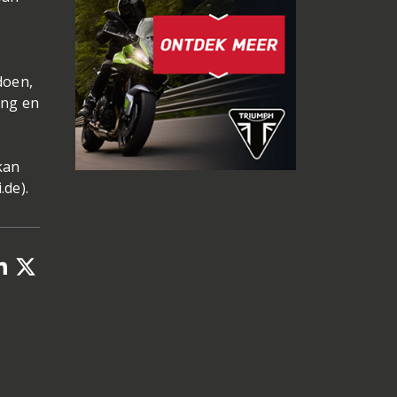
-
doen,
ing en
kan
.de
).