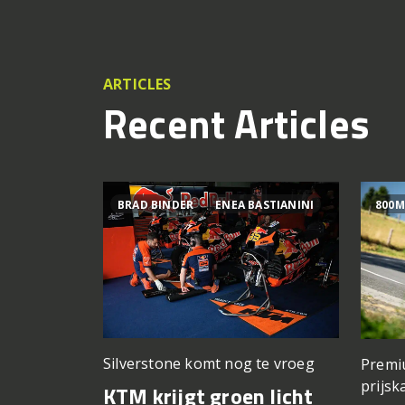
ARTICLES
Recent Articles
BRAD BINDER
ENEA BASTIANINI
800M
Silverstone komt nog te vroeg
Premi
prijsk
KTM krijgt groen licht