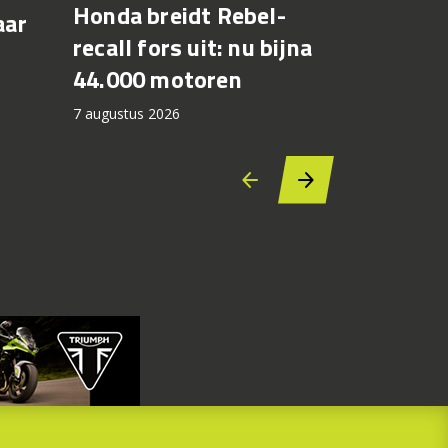
Honda breidt Rebel-
Max Toth
aar
recall fors uit: nu bijna
Bagger 
44.000 motoren
Silverst
7 augustus 2026
6 augustus 2