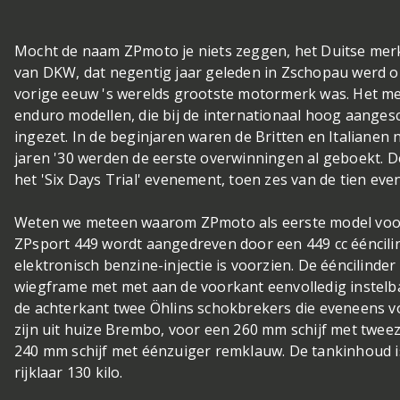
Mocht de naam ZPmoto je niets zeggen, het Duitse merk z
van DKW, dat negentig jaar geleden in Zschopau werd op
vorige eeuw 's werelds grootste motormerk was. Het 
enduro modellen, die bij de internationaal hoog aangesc
ingezet. In de beginjaren waren de Britten en Italianen
jaren '30 werden de eerste overwinningen al geboekt. D
het 'Six Days Trial' evenement, toen zes van de tien 
Weten we meteen waarom ZPmoto als eerste model voo
ZPsport 449 wordt aangedreven door een 449 cc ééncilin
elektronisch benzine-injectie is voorzien. De ééncilinde
wiegframe met met aan de voorkant eenvolledig instel
de achterkant twee Öhlins schokbrekers die eveneens vo
zijn uit huize Brembo, voor een 260 mm schijf met twee
240 mm schijf met éénzuiger remklauw. De tankinhoud is
rijklaar 130 kilo.