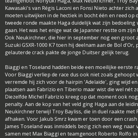
teamgenoot Noriyuki Haga, Max Neukrichner, Troy Bayl
Kawasaki's van Régis Laconi en Fonsi Nieto achter zich
moeten uitwijken in de hectiek in bocht één en reed op de 
tweede ronde maakte Haga duidelijk wat zijn bedoeling w
gaan. Het was het enige wat de Japanner restte om zijn 
Ook Neukirchner, die hier in september nog een groot 
Suzuki GSXR-1000 K7 toen hij deelnam aan de Bol d'Or, 
gelauterde crack pakte de jonge Duitser gelijk terug.
Biaggi en Toseland hadden beide een moeilijke eerste r
Voor Biaggi verliep de race dus ook niet zoals gehoopt 
verremde hij zich voor de hairpin 'Adelaide', ging wijd 
plaatsen aan Fabrizio en Tiberio maar wist die wel nét 
Diezelfde Michel Fabrizio kreeg op dat moment ook nog
penalty. Aan de kop van het veld ging Haga aan de leid
Neukirchner terwijl Troy Bayliss, die in duel raakte met
afhaken. Voor Jakub Smrz kwam er toen door een crash a
James Toseland was inmiddels bezig zich een weg naar 
samen met Max Biaggi en teamgenoot Roberto Rolfo in g