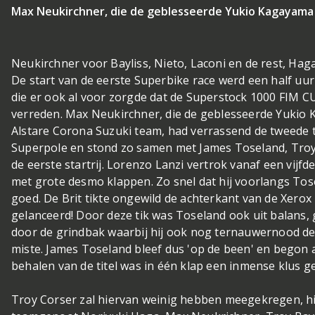
Max Neukirchner, die de geblesseerde Yukio Kagayama 
Neukirchner voor Bayliss, Nieto, Laconi en de rest, Haga 
De start van de eerste Superbike race werd een half uu
die er ook al voor zorgde dat de Superstock 1000 FIM 
verreden. Max Neukirchner, die de geblesseerde Yukio 
Alstare Corona Suzuki team, had verrassend de tweede ti
Superpole en stond zo samen met James Toseland, Troy
de eerste startrij. Lorenzo Lanzi vertrok vanaf een vijfde
met grote desmo klappen. Zo snel dat hij voorlangs Tose
goed. De Brit tikte ongewild de achterkant van de Xerox
gelanceerd! Door deze tik was Toseland ook uit balans, g
door de grindbak waarbij hij ook nog ternauwernood de 
miste. James Toseland bleef dus 'op de been' en begon al
behalen van de titel was in één klap een inmense klus 
Troy Corser zal hiervan weinig hebben meegekregen, hi