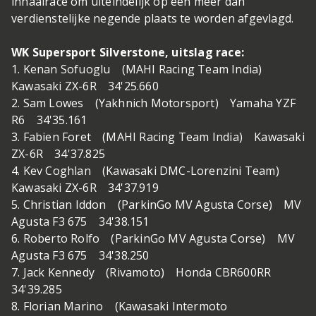
inhaalrace om uiteindelijk op een meer dan
verdienstelijke negende plaats te worden afgevlagd.
WK Supersport Silverstone, uitslag race:
1. Kenan Sofuoglu (MAHI Racing Team India)
Kawasaki ZX-6R 34'25.660
2. Sam Lowes (Yakhnich Motorsport) Yamaha YZF
R6 34'35.161
3. Fabien Foret (MAHI Racing Team India) Kawasaki
ZX-6R 34'37.825
4. Kev Coghlan (Kawasaki DMC-Lorenzini Team)
Kawasaki ZX-6R 34'37.919
5. Christian Iddon (ParkinGo MV Agusta Corse) MV
Agusta F3 675 34'38.151
6. Roberto Rolfo (ParkinGo MV Agusta Corse) MV
Agusta F3 675 34'38.250
7. Jack Kennedy (Rivamoto) Honda CBR600RR
34'39.285
8. Florian Marino (Kawasaki Intermoto