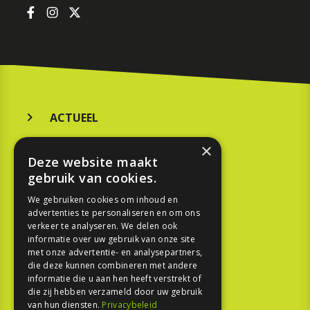
ACTUEEL
MERKEN
×
Deze website maakt
KOOPGIDS
gebruik van cookies.
TESTEN
We gebruiken cookies om inhoud en
advertenties te personaliseren en om ons
verkeer te analyseren. We delen ook
SPORT
informatie over uw gebruik van onze site
met onze advertentie- en analysepartners,
REPORTAGE
die deze kunnen combineren met andere
informatie die u aan hen heeft verstrekt of
die zij hebben verzameld door uw gebruik
TOUREN
van hun diensten.
Privacybeleid