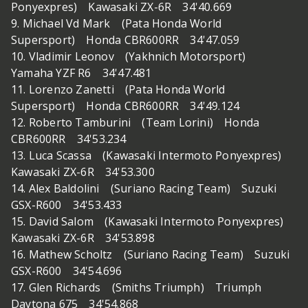
Ponyexpres) Kawasaki ZX-6R 34'40.669
9. Michael Vd Mark (Pata Honda World
Supersport) Honda CBR600RR 34'47.059
10. Vladimir Leonov (Yakhnich Motorsport)
Yamaha YZF R6 34'47.481
11. Lorenzo Zanetti (Pata Honda World
Supersport) Honda CBR600RR 34'49.124
12. Roberto Tamburini (Team Lorini) Honda
CBR600RR 34'53.234
13. Luca Scassa (Kawasaki Intermoto Ponyexpres)
Kawasaki ZX-6R 34'53.300
14. Alex Baldolini (Suriano Racing Team) Suzuki
GSX-R600 34'53.433
15. David Salom (Kawasaki Intermoto Ponyexpres)
Kawasaki ZX-6R 34'53.898
16. Mathew Scholtz (Suriano Racing Team) Suzuki
GSX-R600 34'54.696
17. Glen Richards (Smiths Triumph) Triumph
Daytona 675 34'54.868