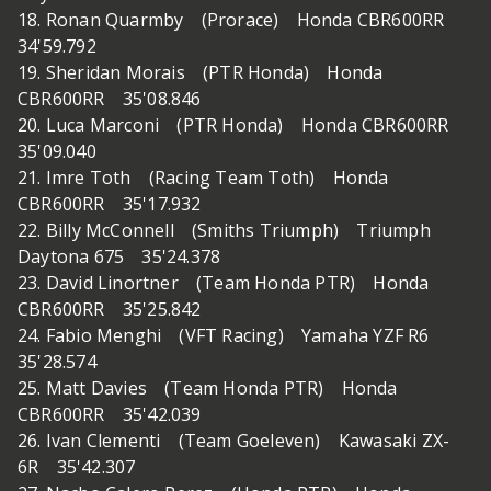
18. Ronan Quarmby (Prorace) Honda CBR600RR
34'59.792
19. Sheridan Morais (PTR Honda) Honda
CBR600RR 35'08.846
20. Luca Marconi (PTR Honda) Honda CBR600RR
35'09.040
21. Imre Toth (Racing Team Toth) Honda
CBR600RR 35'17.932
22. Billy McConnell (Smiths Triumph) Triumph
Daytona 675 35'24.378
23. David Linortner (Team Honda PTR) Honda
CBR600RR 35'25.842
24. Fabio Menghi (VFT Racing) Yamaha YZF R6
35'28.574
25. Matt Davies (Team Honda PTR) Honda
CBR600RR 35'42.039
26. Ivan Clementi (Team Goeleven) Kawasaki ZX-
6R 35'42.307