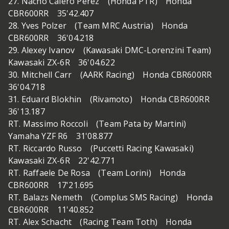
27. Nacho Calero Perez (Honda PTR) Honda
CBR600RR 35'42.407
28. Yves Polzer (Team MRC Austria) Honda
CBR600RR 36'04.218
29. Alexey Ivanov (Kawasaki DMC-Lorenzini Team)
Kawasaki ZX-6R 36'04.622
30. Mitchell Carr (AARK Racing) Honda CBR600RR
36'04.718
31. Eduard Blokhin (Rivamoto) Honda CBR600RR
36'13.187
RT. Massimo Roccoli (Team Pata by Martini)
Yamaha YZF R6 31'08.877
RT. Riccardo Russo (Puccetti Racing Kawasaki)
Kawasaki ZX-6R 22'42.771
RT. Raffaele De Rosa (Team Lorini) Honda
CBR600RR 17'21.695
RT. Balazs Nemeth (Complus SMS Racing) Honda
CBR600RR 11'40.852
RT. Alex Schacht (Racing Team Toth) Honda