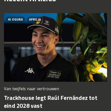
AI OGURA
APRILIA
Van twijfels naar vertrouwen
Trackhouse legt Raúl Fernández tot
D
eind 2028 vast
Z