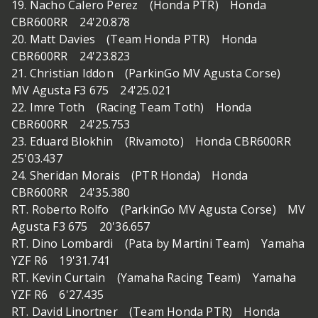
19. Nacho Calero Perez (Honda PTR) Honda
CBR600RR 24'20.878
20. Matt Davies (Team Honda PTR) Honda
CBR600RR 24'23.823
21. Christian Iddon (ParkinGo MV Agusta Corse)
MV Agusta F3 675 24'25.021
22. Imre Toth (Racing Team Toth) Honda
CBR600RR 24'25.753
23. Eduard Blokhin (Rivamoto) Honda CBR600RR
25'03.437
24. Sheridan Morais (PTR Honda) Honda
CBR600RR 24'35.380
RT. Roberto Rolfo (ParkinGo MV Agusta Corse) MV
Agusta F3 675 20'36.657
RT. Dino Lombardi (Pata by Martini Team) Yamaha
YZF R6 19'31.741
RT. Kevin Curtain (Yamaha Racing Team) Yamaha
YZF R6 6'27.435
RT. David Linortner (Team Honda PTR) Honda