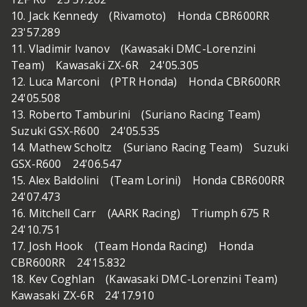
10. Jack Kennedy (Rivamoto) Honda CBR600RR
23'57.289
11. Vladimir Ivanov (Kawasaki DMC-Lorenzini
Team) Kawasaki ZX-6R 24'05.305
12. Luca Marconi (PTR Honda) Honda CBR600RR
24'05.508
13. Roberto Tamburini (Suriano Racing Team)
Suzuki GSX-R600 24'05.535
14. Mathew Scholtz (Suriano Racing Team) Suzuki
GSX-R600 24'06.547
15. Alex Baldolini (Team Lorini) Honda CBR600RR
24'07.473
16. Mitchell Carr (AARK Racing) Triumph 675 R
24'10.751
17. Josh Hook (Team Honda Racing) Honda
CBR600RR 24'15.832
18. Kev Coghlan (Kawasaki DMC-Lorenzini Team)
Kawasaki ZX-6R 24'17.910