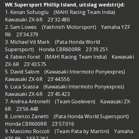
WK Supersport Phillip Island, uitslag wedstrijd:
1. Kenan Sofuoglu (MAHI Racing Team India)
Kawasaki ZX-6R 23'32.480
2. Sam Lowes (Yakhnich Motorsport) Yamaha YZF
R6 23'34.379
3. Michael Vd Mark (Pata Honda World
Supersport) Honda CBR600RR 23'39.251
4. Fabien Foret (MAHI Racing Team India) Kawasaki
ZX-6R 23'43.575
5. David Salom (Kawasaki Intermoto Ponyexpres)
Kawasaki ZX-6R 23'44.556
6. Luca Scassa (Kawasaki Intermoto Ponyexpres)
Kawasaki ZX-6R 23'45.423
7. Andrea Antonelli (Team Goeleven) Kawasaki ZX-
6R 23'56.448
8. Lorenzo Zanetti (Pata Honda World Supersport)
Honda CBR600RR 23'57.016
9. Massimo Roccoli (Team Pata by Martini) Yamaha
YZF R6 23'57.262