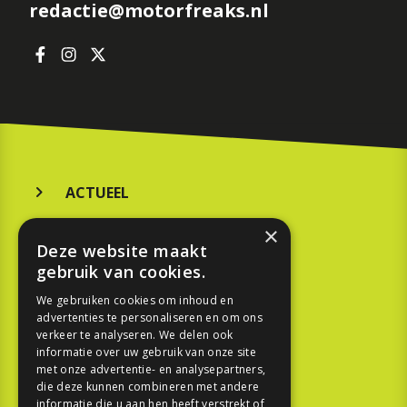
redactie@motorfreaks.nl
ACTUEEL
MERKEN
×
Deze website maakt
KOOPGIDS
gebruik van cookies.
TESTEN
We gebruiken cookies om inhoud en
advertenties te personaliseren en om ons
verkeer te analyseren. We delen ook
SPORT
informatie over uw gebruik van onze site
met onze advertentie- en analysepartners,
die deze kunnen combineren met andere
REPORTAGE
informatie die u aan hen heeft verstrekt of