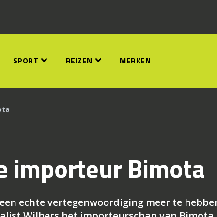
SPORT
REIZEN
MERKEN
ota
e importeur Bimota
 geen echte vertegenwoordiging meer te hebbe
ialist Wilbers het importeurschap van Bimota