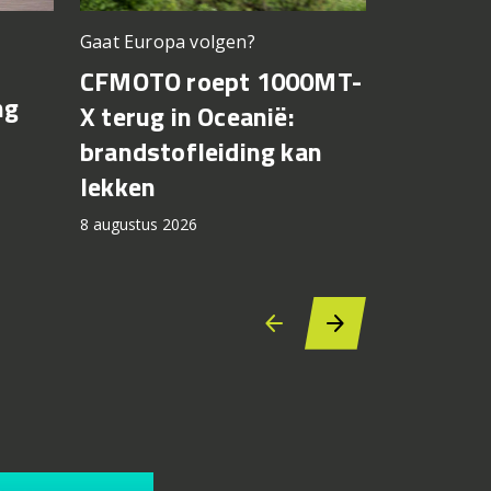
Gaat Europa volgen?
Bagnaia op
CFMOTO roept 1000MT-
MotoGP 
ng
X terug in Oceanië:
Bezzecch
brandstofleiding kan
rondere
lekken
7 augustus 2
8 augustus 2026