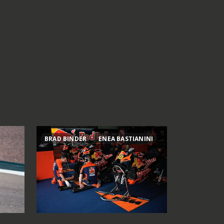
BRAD BINDER
ENEA BASTIANINI
800MT ES