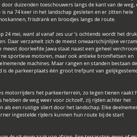
n door duizenden toeschouwers langs de kant van de weg, 
is na 74 keer in het landschap gesleten en er zitten hele
ermoskannen, frisdrank en broodjes langs de route.
op 24 mei, want al vanaf zes uur ’s ochtends wordt het dru
n. Daar verzamelt zich de meest onwaarschijnlijke verzam
e meest doorleefde Jawa staat naast een geheel verchroo
erne sportieve motoren, maar ook antieke bromfietsen en
deelnemende machines. Maar rangen en standen bestaan d
nd is de parkeerplaats één groot trefpunt van gelijkgestem
es motorrijders het parkeerterrein, zo tegen tienen raakt 
s hebben de weg weer voor zichzelf, zij rijden achter het
 als een rustige sliert door het landschap. Elke deelneme
rner ingestelde rijders kunnen hun route bij de start
n van de rit geen zaak van afzien. Een terrasstop meer of m