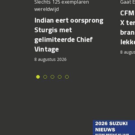
Slechts 125 exemplaren
Gaat 
wereldwijd
CFM
Indian eert oorsprong
X te
Sturgis met
bran
gelimiteerde Chief
lekk
Vintage
8 augu
8 augustus 2026