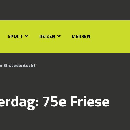
SPORT
REIZEN
MERKEN
e Elfstedentocht
rdag: 75e Friese