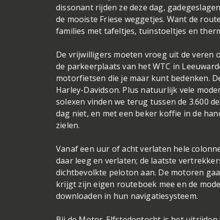
dissonant rijden ze deze dag, gadegeslage
de mooiste Friese weggetjes. Want de route 
families met tafeltjes, tuinstoeltjes en th
De vrijwilligers moeten vroeg uit de veren 
de parkeerplaats van het WTC in Leeuwarde
motorfietsen die je maar kunt bedenken. D
Harley-Davidson. Plus natuurlijk vele mod
solexen vinden we terug tussen de 3.600 
dag niet, en met een beker koffie in de ha
zielen.
Vanaf een uur of acht verlaten hele colonn
daar leeg en verlaten; de laatste vertrekker
dichtbevolkte peloton aan. De motoren gaan
krijgt zijn eigen routeboek mee en de mode
downloaden in hun navigatiesysteem.
Bij de Motor-Elfstedentocht is het uitrijde