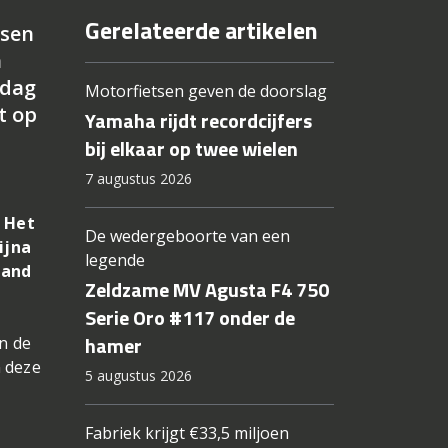
Gerelateerde artikelen
tsen
n
rdag
Motorfietsen geven de doorslag
t op
Yamaha rijdt recordcijfers
bij elkaar op twee wielen
7 augustus 2026
. Het
De wedergeboorte van een
ijna
legende
land
Zeldzame MV Agusta F4 750
Serie Oro #117 onder de
hamer
an de
n deze
5 augustus 2026
Fabriek krijgt €33,5 miljoen