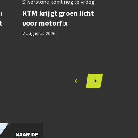
Silverstone komt nog te vroeg
Premium z
prijskaartje
KTM krijgt groen licht
:
Test CF
voor motorfix
t
7 augustus 2
7 augustus 2026