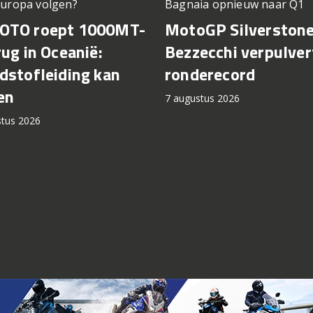
Europa volgen?
Bagnaia opnieuw naar Q1
OTO roept 1000MT-
MotoGP Silverstone
rug in Oceanië:
Bezzecchi verpulver
dstofleiding kan
ronderecord
en
7 augustus 2026
stus 2026