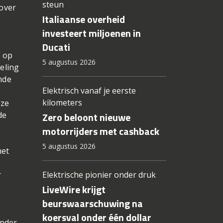
steun
over
Italiaanse overheid
investeert miljoenen in
Ducati
k op
5 augustus 2026
eling
mde
Elektrisch vanaf je eerste
kilometers
eze
de
Zero beloont nieuwe
motorrijders met cashback
5 augustus 2026
het
r
Elektrische pionier onder druk
LiveWire krijgt
beurswaarschuwing na
koersval onder één dollar
inder