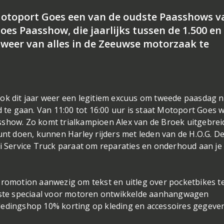
otoport Goes een van de oudste Paasshows v
es Paasshow, die jaarlijks tussen de 1.500 en
r weer van alles in de Zeeuwse motorzaak te
ok dit jaar weer een legitiem excuus om tweede paasdag n
e gaan. Van 11:00 tot 16:00 uur is staat Motoport Goes 
Paasshow. Zo komt trialkampioen Alex van de Broek uitgebrei
unt doen, kunnen Harley rijders met leden van de H.O.G. De
ei Service Truck paraat om reparaties en onderhoud aan je
Promotion aanwezig om tekst en uitleg over pocketbikes t
te speciaal voor motoren ontwikkelde aanhangwagen
ledingshop 10% korting op kleding en accessoires gegeven