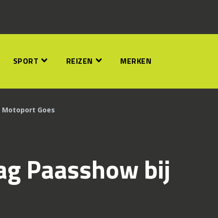
SPORT
REIZEN
MERKEN
 Motoport Goes
g Paasshow bij