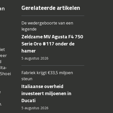
Gerelateerde artikelen
an
De wedergeboorte van een
legende
Zeldzame MV Agusta F4 750
Serie Oro #117 onder de
iet
hamer
weer
5 augustus 2026
d
lta-
Fabriek krijgt €33,5 miljoen
 Shoei
steun
Italiaanse overheid
e
investeert miljoenen in
Ducati
.
5 augustus 2026