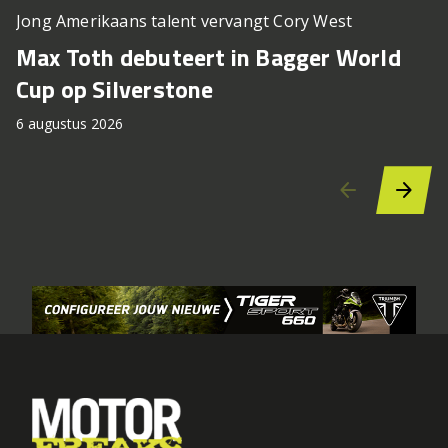
Jong Amerikaans talent vervangt Cory West
M
Max Toth debuteert in Bagger World
N
Cup op Silverstone
2
6 augustus 2026
6 