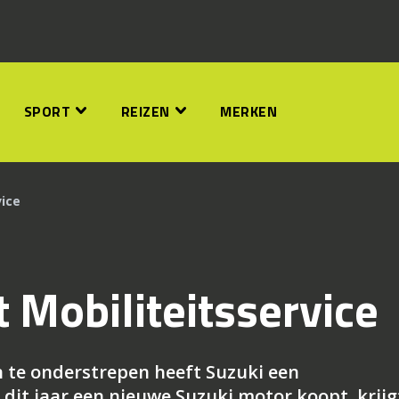
SPORT
REIZEN
MERKEN
vice
t Mobiliteitsservice
 te onderstrepen heeft Suzuki een
 dit jaar een nieuwe Suzuki motor koopt, krijg