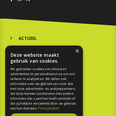
ACTUEEL
MERKEN
×
Deze website maakt
KOOPGIDS
gebruik van cookies.
TESTEN
We gebruiken cookies om inhoud en
advertenties te personaliseren en om ons
verkeer te analyseren. We delen ook
SPORT
informatie over uw gebruik van onze site
met onze advertentie- en analysepartners,
REPORTAGE
die deze kunnen combineren met andere
informatie die u aan hen heeft verstrekt of
die zij hebben verzameld door uw gebruik
TOUREN
van hun diensten.
Privacybeleid
NIEUWSBRIEF