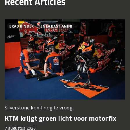
Recent Articles
BRAD BINDER
ENEA BASTIANINI
Silverstone komt nog te vroeg
P
KTM krijgt groen licht voor motorfix
T
7 augustus 2026
7 