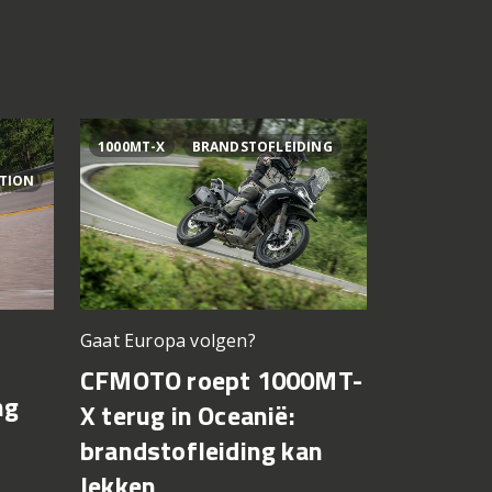
1000MT-X
BRANDSTOFLEIDING
AI OGURA
ITION
Gaat Europa volgen?
Bagnaia op
CFMOTO roept 1000MT-
MotoGP 
ng
X terug in Oceanië:
Bezzecch
brandstofleiding kan
rondere
lekken
7 augustus 2