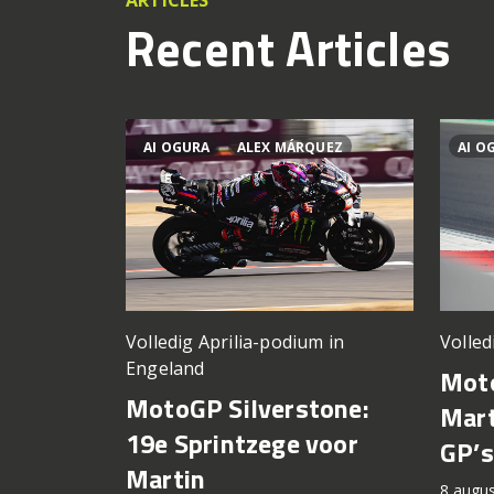
ARTICLES
Recent Articles
AI OGURA
ALEX MÁRQUEZ
AI O
Volledig Aprilia-podium in
Volled
Engeland
Moto
MotoGP Silverstone:
Mart
19e Sprintzege voor
GP’s
Martin
8 augu