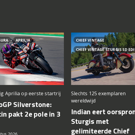
GURA
APRILIA
CHIEF VINTAGE
CHIEF VINTAGE STURGIS SD ED
ig Aprilia op eerste startrij
Slechts 125 exemplaren
wereldwijd
GP Silverstone:
Indian eert oorspro
in pakt 2e pole in 3
Sturgis met
gelimiteerde Chief
stus 2026