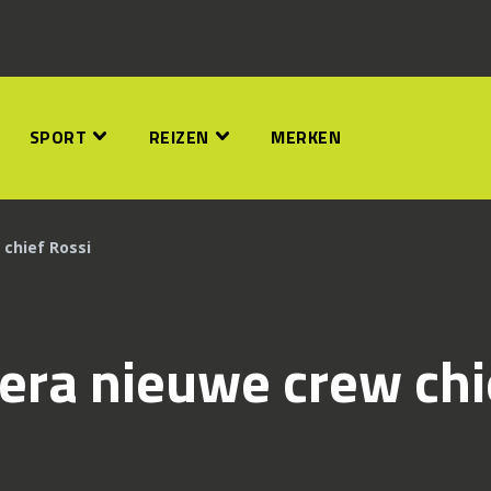
SPORT
REIZEN
MERKEN
 chief Rossi
era nieuwe crew chi